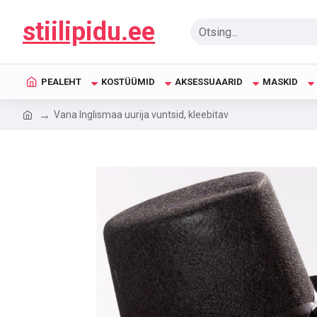
stiilipidu.ee
PEALEHT
KOSTÜÜMID
AKSESSUAARID
MASKID
Vana Inglismaa uurija vuntsid, kleebitav