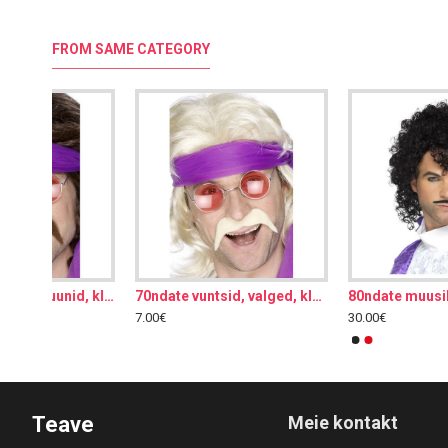
FROM SAME CATEGORY
70ndate vuntsid, valged, kleebitav
80ndate muusiku komplekt, parukas vuntsidega
30.00€
7.00€
Teave
Meie kontakt