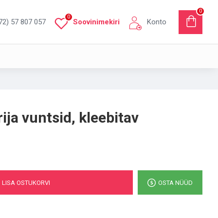
0
0
72) 57 807 057
Soovinimekiri
Konto
ja vuntsid, kleebitav
LISA OSTUKORVI
OSTA NÜÜD