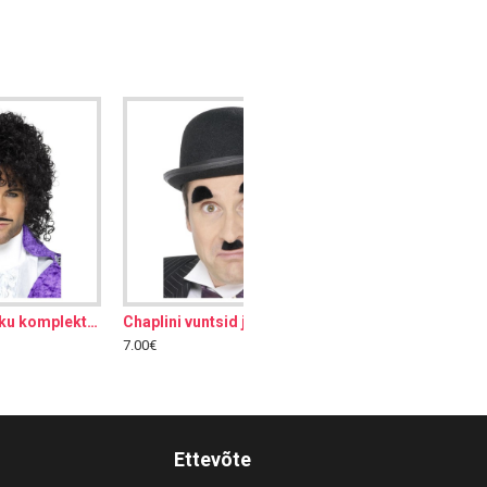
Chaplini vuntsid ja kulmud, must, kleebitav
Habe vuntsidega, pikk, hall
12.00€
Ettevõte