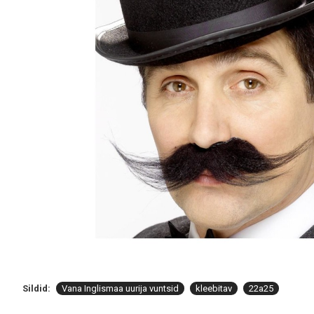
Sildid:
Vana Inglismaa uurija vuntsid
kleebitav
22a25