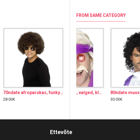
FROM SAME CATEGORY
70ndate afroparukas, funky, pruun, lühike
70ndate vuntsid, valged, kleebitav
80ndate muusiku komplekt, parukas vuntsidega
Chaplini vuntsid ja kulmud, must, kleebitav
28.00€
30.00€
7.00€
Ettevõte