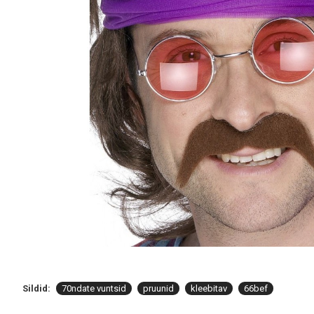
Sildid:
70ndate vuntsid
pruunid
kleebitav
66bef