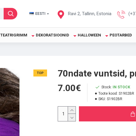
Ravi 2, Tallinn, Estonia
(+3
EESTI
TEATRIGRIMM
DEKORATSIOONID
HALLOWEEN
PEOTARBED
70ndate vuntsid, p
TOP
7.00€
Stock:
IN STOCK
Toote kood:
S1902BR
SKU:
S1902BR