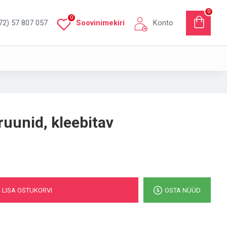
0
0
72) 57 807 057
Soovinimekiri
Konto
ruunid, kleebitav
LISA OSTUKORVI
OSTA NÜÜD