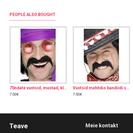
PEOPLE ALSO BOUGHT
70ndate vuntsid, mustad, kleebitav
Vuntsid mehhiko bandiidi stiilis, kleebitav
70ndate vuntsid, mustad, kleebitav
7.00€
7.00€
7.00€
7.00€
Teave
Meie kontakt