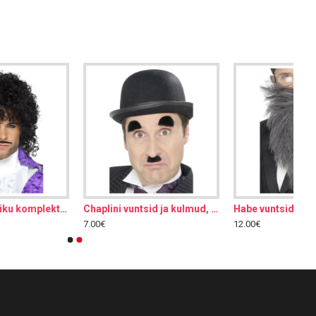
Habe vuntsidega, pikk, hall
Habe vuntsidega, pikk, must
12.00€
12.00€