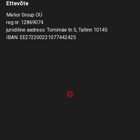
Ettevõte
Melior Group OÜ
reg nr: 12869074
juriidiline aadress: Tornimäe tn 5, Tallinn 10145
IBAN: EE272200221077442425