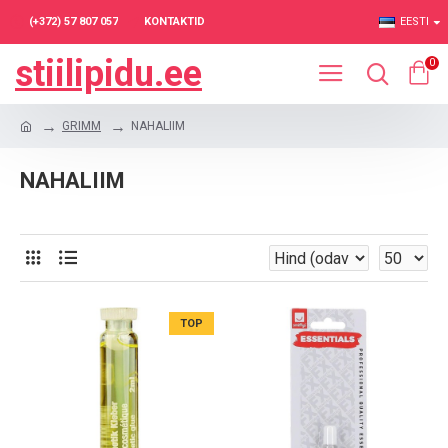
(+372) 57 807 057
KONTAKTID
EESTI
stiilipidu.ee
0
GRIMM
NAHALIIM
NAHALIIM
TOP