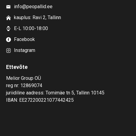
info@peopallid.ee
kauplus: Ravi 2, Tallinn
E-L 10:00-18:00
Facebook
Instagram
Ettevõte
Melior Group OÜ
reg nr: 12869074
juriidiline aadress: Tornimäe tn 5, Tallinn 10145
IBAN: EE272200221077442425