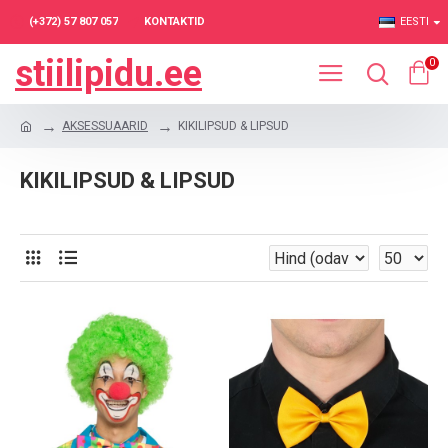
(+372) 57 807 057
KONTAKTID
EESTI
stiilipidu.ee
0
AKSESSUAARID
KIKILIPSUD & LIPSUD
KIKILIPSUD & LIPSUD