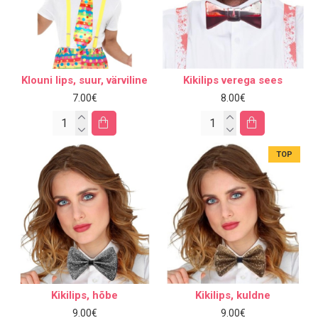
Klouni lips, suur, värviline
Kikilips verega sees
7.00€
8.00€
TOP
Kikilips, hõbe
Kikilips, kuldne
9.00€
9.00€