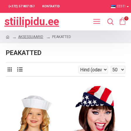
(+372) 57 807 057
KONTAKTID
EESTI
stiilipidu.ee
0
AKSESSUAARID
PEAKATTED
PEAKATTED