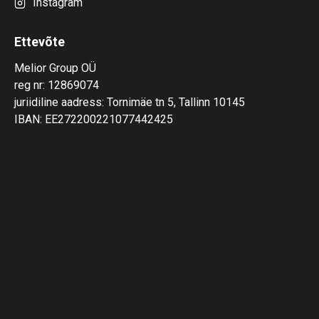
Instagram
Ettevõte
Melior Group OÜ
reg nr: 12869074
juriidiline aadress: Tornimäe tn 5, Tallinn 10145
IBAN: EE272200221077442425