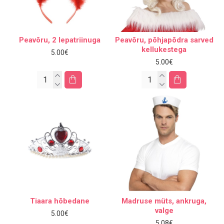
Peavõru, 2 lepatriinuga
Peavõru, põhjapõdra sarved
kellukestega
5.00€
5.00€
Tiaara hõbedane
Madruse müts, ankruga,
valge
5.00€
5.08€