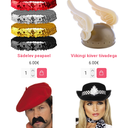
Sädelev peapael
Viikingi kiiver tiivadega
6.00€
6.00€