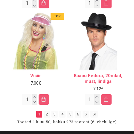
TOP
Visiir
Kaabu Fedora, 20ndad,
must, lindiga
7.00€
7.12€
1
2
3
4
5
6
Tooted 1 kuni 50, kokku 273 tootest (6 lehekülge)