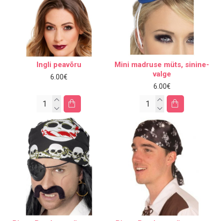
Ingli peavõru
Mini madruse müts, sinine-
valge
6.00€
6.00€