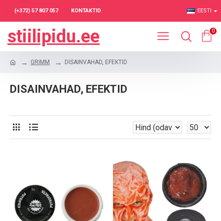
(+372) 57 807 057
KONTAKTID
EESTI
stiilipidu.ee
0
GRIMM
DISAINVAHAD, EFEKTID
DISAINVAHAD, EFEKTID