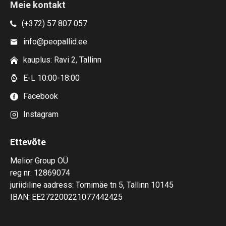
Meie kontakt
(+372) 57 807 057
info@peopallid.ee
kauplus: Ravi 2, Tallinn
E-L 10:00-18:00
Facebook
Instagram
Ettevõte
Melior Group OÜ
reg nr: 12869074
juriidiline aadress: Tornimäe tn 5, Tallinn 10145
IBAN: EE272200221077442425