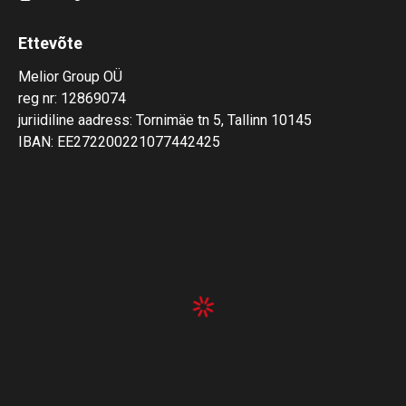
Ettevõte
Melior Group OÜ
reg nr: 12869074
juriidiline aadress: Tornimäe tn 5, Tallinn 10145
IBAN: EE272200221077442425