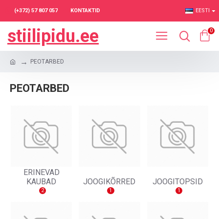
(+372) 57 807 057
KONTAKTID
EESTI
stiilipidu.ee
0
PEOTARBED
PEOTARBED
ERINEVAD
KAUBAD
JOOGIKÕRRED
JOOGITOPSID
2
1
1