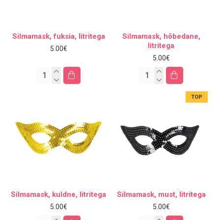
Silmamask, fuksia, litritega
Silmamask, hõbedane,
litritega
5.00€
5.00€
TOP
Silmamask, kuldne, litritega
Silmamask, must, litritega
5.00€
5.00€