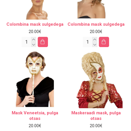
Colombina mask sulgedega
Colombina mask sulgedega
20.00€
20.00€
Mask Veneetsia, pulga
Maskeraadi mask, pulga
otsas
otsas
20.00€
20.00€