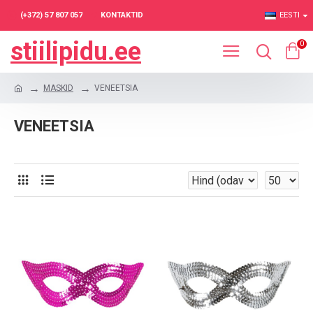
(+372) 57 807 057
KONTAKTID
EESTI
stiilipidu.ee
0
MASKID
VENEETSIA
VENEETSIA