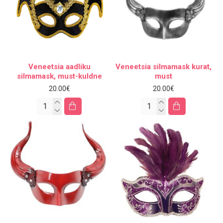
Veneetsia aadliku
Veneetsia silmamask kurat,
silmamask, must-kuldne
must
20.00€
20.00€