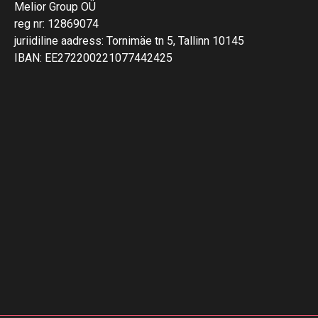
Melior Group OÜ
reg nr: 12869074
juriidiline aadress: Tornimäe tn 5, Tallinn 10145
IBAN: EE272200221077442425