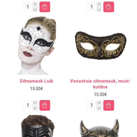
Silmamask Luik
Veneetsia silmamask, must-
kuldne
15.00€
15.00€