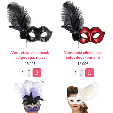
Veneetsia silmamask
Veneetsia silmamask
sulgedega, must
sulgedega, punane
18.00€
18.00€