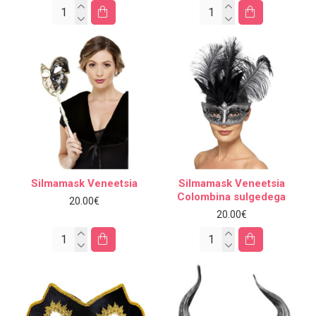
Silmamask Veneetsia
Silmamask Veneetsia
Colombina sulgedega
20.00€
20.00€