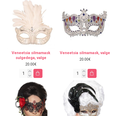
Veneetsia silmamask
Veneetsia silmamask, valge
sulgedega, valge
20.00€
20.00€