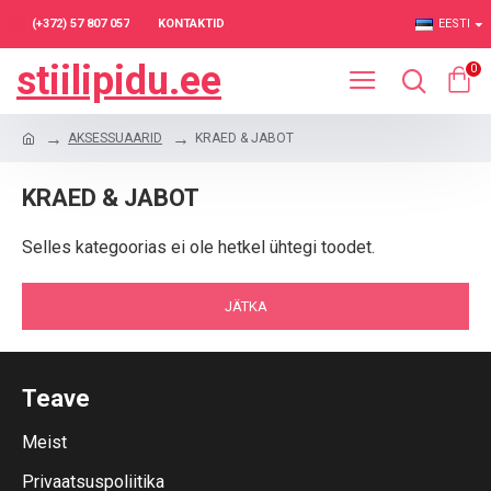
(+372) 57 807 057
KONTAKTID
EESTI
stiilipidu.ee
0
AKSESSUAARID
KRAED & JABOT
KRAED & JABOT
Selles kategoorias ei ole hetkel ühtegi toodet.
JÄTKA
Teave
Meist
Privaatsuspoliitika