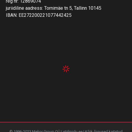
reg nr: 12869074
juriidiline aadress: Tornimäe tn 5, Tallinn 10145
IBAN: EE272200221077442425
© 1996-2023 Melior Group OÜ | stiilipidu.ee | Kõik õigused kaitstud