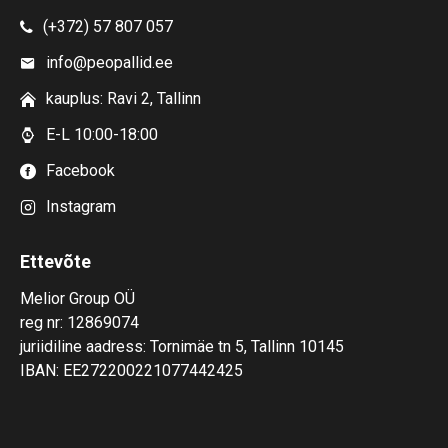
(+372) 57 807 057
info@peopallid.ee
kauplus: Ravi 2, Tallinn
E-L 10:00-18:00
Facebook
Instagram
Ettevõte
Melior Group OÜ
reg nr: 12869074
juriidiline aadress: Tornimäe tn 5, Tallinn 10145
IBAN: EE272200221077442425