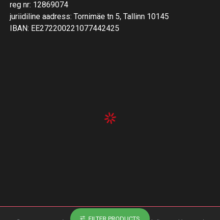
reg nr: 12869074
juriidiline aadress: Tornimäe tn 5, Tallinn 10145
IBAN: EE272200221077442425
FILTER PRODUCTS