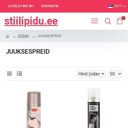
(+372) 57 807 057
KONTAKTID
EESTI
stiilipidu.ee
0
GRIMM
JUUKSESPREID
JUUKSESPREID