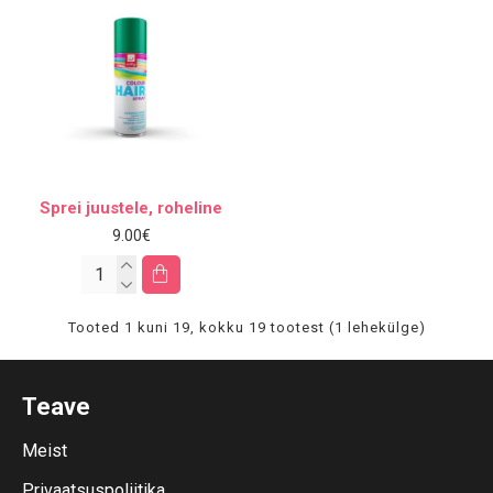
Sprei juustele, roheline
9.00€
Tooted 1 kuni 19, kokku 19 tootest (1 lehekülge)
Teave
Meist
Privaatsuspoliitika