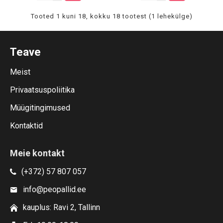
Tooted 1 kuni 18, kokku 18 tootest (1 lehekülge)
Teave
Meist
Privaatsuspoliitika
Müügitingimused
Kontaktid
Meie kontakt
(+372) 57 807 057
info@peopallid.ee
kauplus: Ravi 2, Tallinn