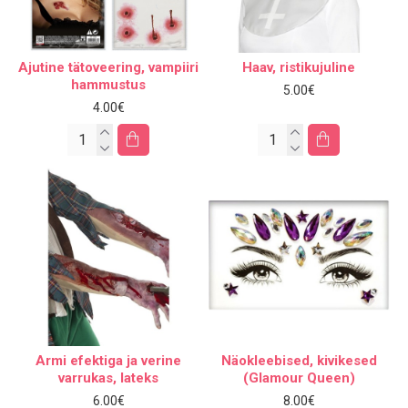
Ajutine tätoveering, vampiiri
Haav, ristikujuline
hammustus
5.00€
4.00€
Armi efektiga ja verine
Näokleebised, kivikesed
varrukas, lateks
(Glamour Queen)
6.00€
8.00€