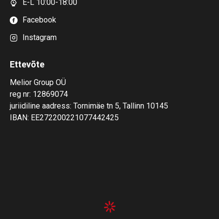
E-L 10:00-18:00
Facebook
Instagram
Ettevõte
Melior Group OÜ
reg nr: 12869074
juriidiline aadress: Tornimäe tn 5, Tallinn 10145
IBAN: EE272200221077442425