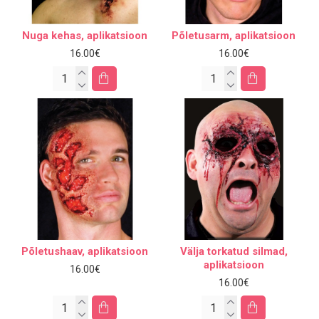
Nuga kehas, aplikatsioon
Põletusarm, aplikatsioon
16.00€
16.00€
Põletushaav, aplikatsioon
Välja torkatud silmad,
aplikatsioon
16.00€
16.00€