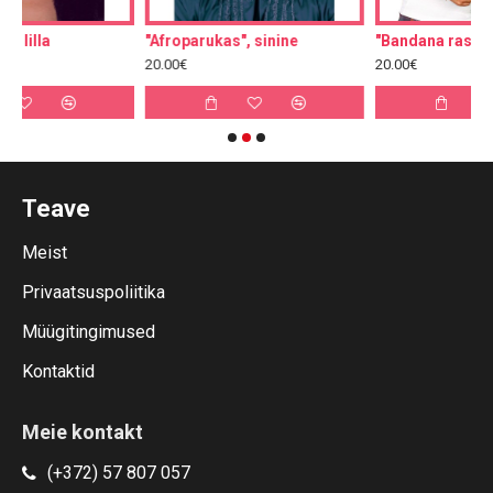
"Afroparukas", sinine
"Bandana rastapatsidega"
20.00€
20.00€
Teave
Meist
Privaatsuspoliitika
Müügitingimused
Kontaktid
Meie kontakt
(+372) 57 807 057