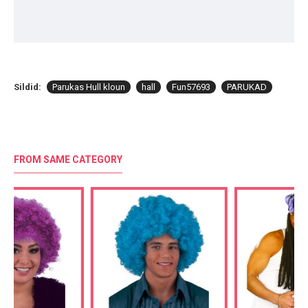
Sildid:
Parukas Hull kloun
hall
Fun57693
PARUKAD
FROM SAME CATEGORY