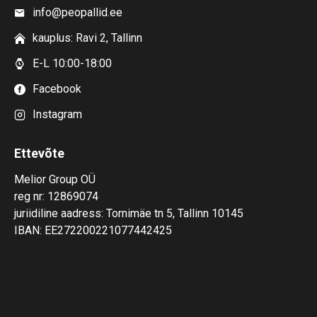
info@peopallid.ee
kauplus: Ravi 2, Tallinn
E-L 10:00-18:00
Facebook
Instagram
Ettevõte
Melior Group OÜ
reg nr: 12869074
juriidiline aadress: Tornimäe tn 5, Tallinn 10145
IBAN: EE272200221077442425