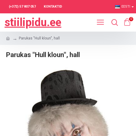
(+372) 57 807 057
KONTAKTID
EESTI
stiilipidu.ee
0
Parukas "Hull kloun", hall
Parukas "Hull kloun", hall