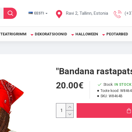
Ravi 2, Tallinn, Estonia
(+3
EESTI
TEATRIGRIMM
DEKORATSIOONID
HALLOWEEN
PEOTARBED
"Bandana rastapat
20.00€
Stock:
IN STOCK
Toote kood:
W8464
SKU:
W8464B