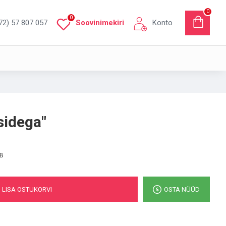
0
0
72) 57 807 057
Soovinimekiri
Konto
sidega"
B
LISA OSTUKORVI
OSTA NÜÜD