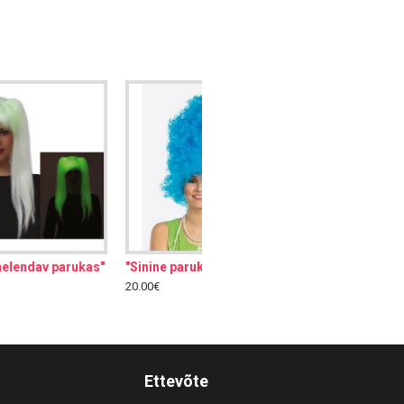
"Sinine parukas", kõrge
20.00€
Ettevõte