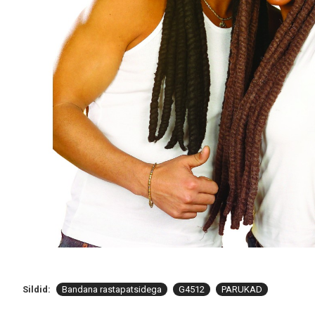
Sildid:
Bandana rastapatsidega
G4512
PARUKAD