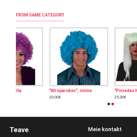
FROM SAME CATEGORY
"Pimedas helendav parukas"
"Sinine parukas", kõrge
25.00€
20.00€
Teave
Meie kontakt