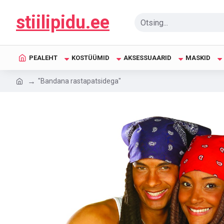
stiilipidu.ee
PEALEHT
KOSTÜÜMID
AKSESSUAARID
MASKID
"Bandana rastapatsidega"