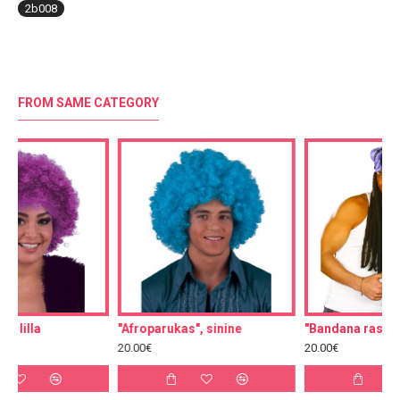
2b008
FROM SAME CATEGORY
"Afroparukas", sinine
"Bandana rastapatsidega"
20.00€
20.00€