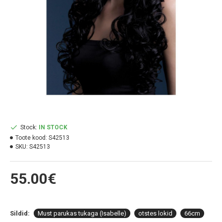
Stock:
IN STOCK
Toote kood:
S42513
SKU:
S42513
55.00€
Sildid:
Must parukas tukaga (Isabelle)
otstes lokid
66cm