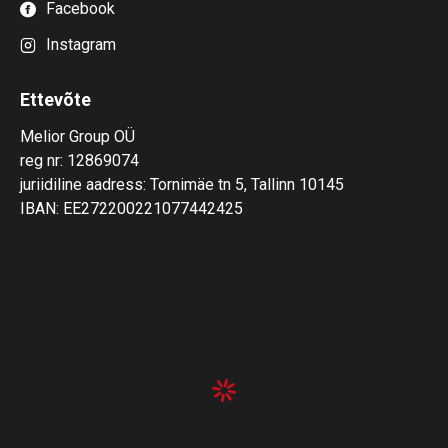
Facebook
Instagram
Ettevõte
Melior Group OÜ
reg nr: 12869074
juriidiline aadress: Tornimäe tn 5, Tallinn 10145
IBAN: EE272200221077442425