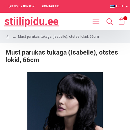
(+372) 57 807 057
KONTAKTID
EESTI
stiilipidu.ee
0
Must parukas tukaga (Isabelle), otstes lokid, 66cm
Must parukas tukaga (Isabelle), otstes
lokid, 66cm