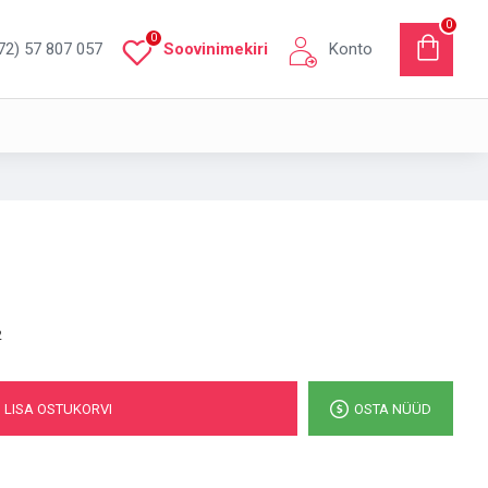
0
0
72) 57 807 057
Soovinimekiri
Konto
2
LISA OSTUKORVI
OSTA NÜÜD