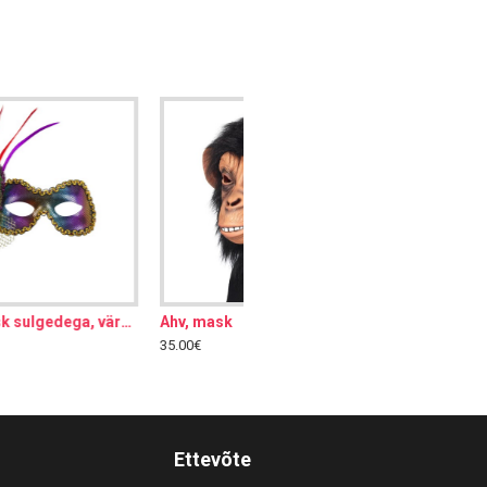
Silmamask sulgedega, värviline
Ahv, mask
35.00€
Ettevõte