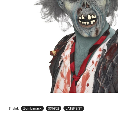
Sildid:
Zombimask
S36852
LATEKSIST