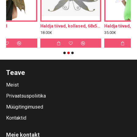
Haldja tiivad, kollased, 68x55cm
Haldja tiivad, LED-idega
18.00€
35.00€
Teave
Meist
Privaatsuspoliitika
Müügitingimused
Kontaktid
Meie kontakt