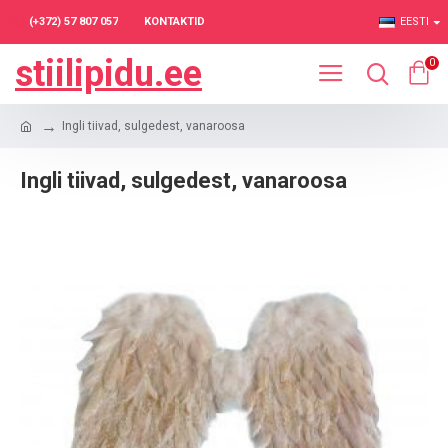
(+372) 57 807 057
KONTAKTID
EESTI
stiilipidu.ee
0
Ingli tiivad, sulgedest, vanaroosa
Ingli tiivad, sulgedest, vanaroosa