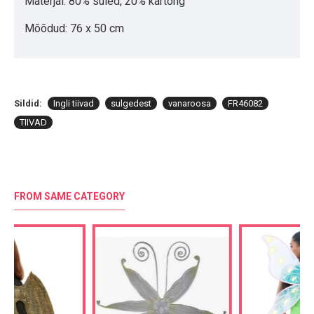
Materjal: 80% suled, 20% kartong
Mõõdud: 76 x 50 cm
Sildid:
Ingli tiivad
sulgedest
vanaroosa
FR46082
TIIVAD
FROM SAME CATEGORY