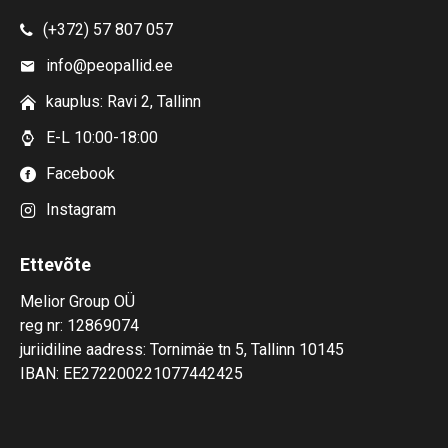
(+372) 57 807 057
info@peopallid.ee
kauplus: Ravi 2, Tallinn
E-L 10:00-18:00
Facebook
Instagram
Ettevõte
Melior Group OÜ
reg nr: 12869074
juriidiline aadress: Tornimäe tn 5, Tallinn 10145
IBAN: EE272200221077442425