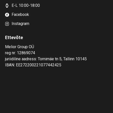
E-L 10:00-18:00
Facebook
Instagram
Ettevõte
Melior Group OÜ
reg nr: 12869074
juriidiline aadress: Tornimäe tn 5, Tallinn 10145
IBAN: EE272200221077442425