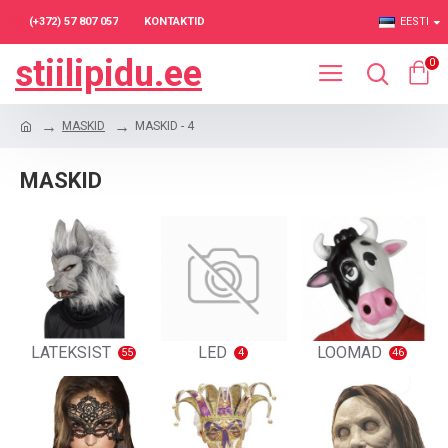
(+372) 57 807 057
KONTAKTID
EESTI
stiilipidu.ee
0
MASKID
MASKID - 4
MASKID
LATEKSIST
LED
LOOMAD
55
4
46