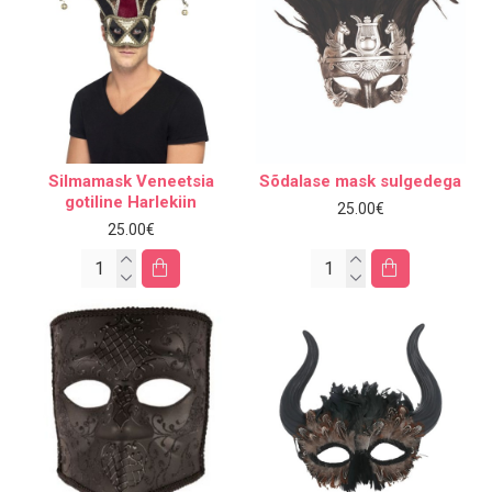
Silmamask Veneetsia
Sõdalase mask sulgedega
gotiline Harlekiin
25.00€
25.00€