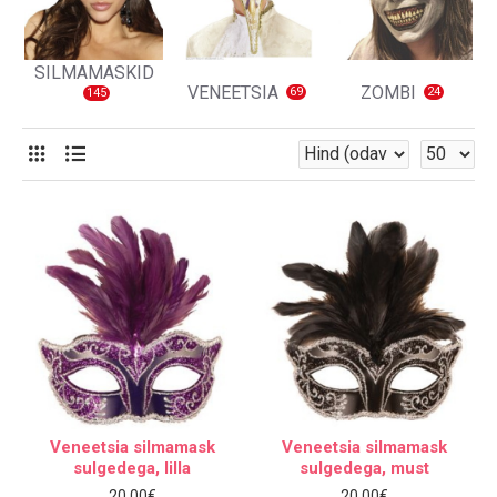
SILMAMASKID
VENEETSIA
ZOMBI
69
24
145
Veneetsia silmamask
Veneetsia silmamask
sulgedega, lilla
sulgedega, must
20.00€
20.00€