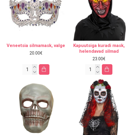
Veneetsia silmamask, valge
Kapuutsiga kuradi mask,
helendavad silmad
20.00€
23.00€