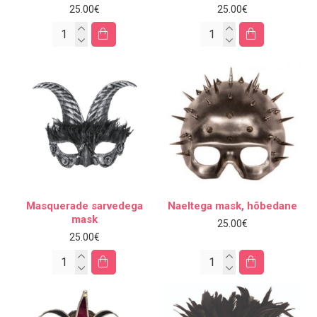
25.00€
25.00€
Masquerade sarvedega
Naeltega mask, hõbedane
mask
25.00€
25.00€