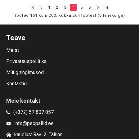
1
2
3
4
5
6
Tooted 151 kuni 200, kokku 264 tootest (6 lehekülge)
Teave
Meist
Privaatsuspoliitika
Müügitingimused
Kontaktid
Meie kontakt
(+372) 57 807 057
info@peopallid.ee
kauplus: Ravi 2, Tallinn