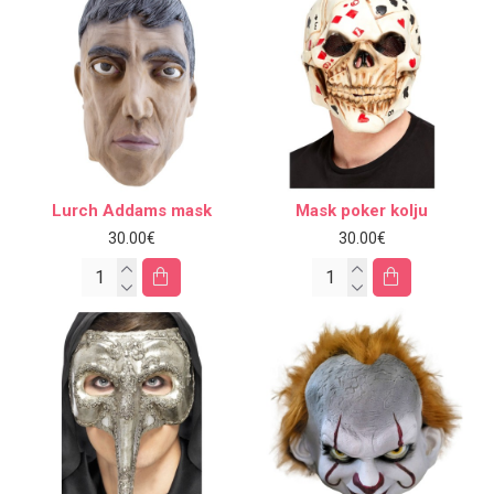
Lurch Addams mask
Mask poker kolju
30.00€
30.00€