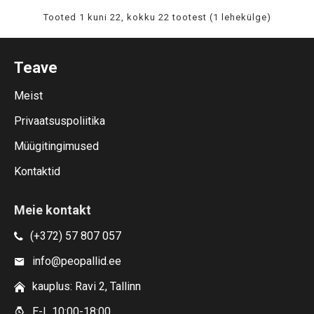
Tooted 1 kuni 22, kokku 22 tootest (1 lehekülge)
Teave
Meist
Privaatsuspoliitika
Müügitingimused
Kontaktid
Meie kontakt
(+372) 57 807 057
info@peopallid.ee
kauplus: Ravi 2, Tallinn
E-L 10:00-18:00