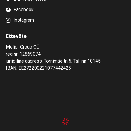
Facebook
Instagram
Ettevõte
Melior Group OÜ
reg nr: 12869074
juriidiline aadress: Tornimäe tn 5, Tallinn 10145
IBAN: EE272200221077442425