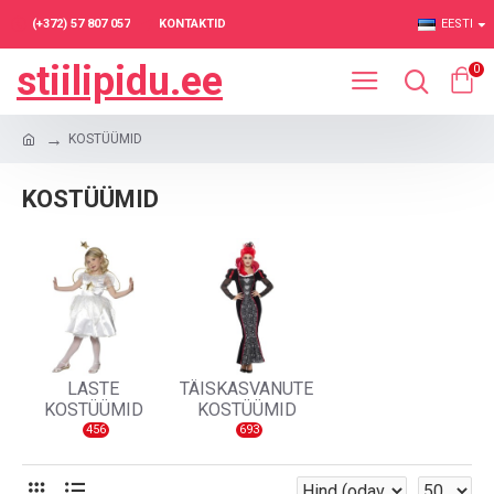
(+372) 57 807 057
KONTAKTID
EESTI
stiilipidu.ee
0
KOSTÜÜMID
KOSTÜÜMID
LASTE
TÄISKASVANUTE
KOSTÜÜMID
KOSTÜÜMID
456
693