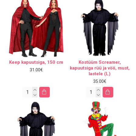
Keep kapuutsiga, 150 cm
Kostüüm Screamer,
kapuutsiga rüü ja vöö, must,
31.00€
lastele (L)
35.00€