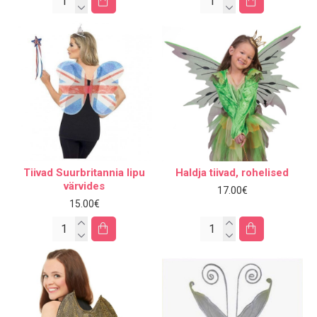
Tiivad Suurbritannia lipu
Haldja tiivad, rohelised
värvides
17.00€
15.00€