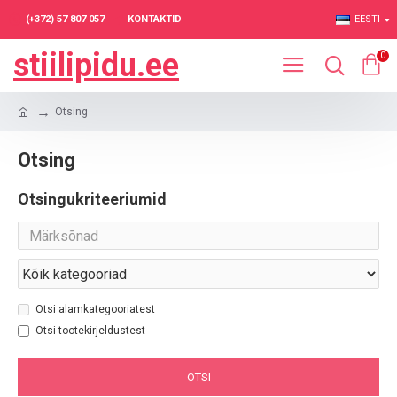
(+372) 57 807 057
KONTAKTID
EESTI
stiilipidu.ee
0
Otsing
Otsing
Otsingukriteeriumid
Otsi alamkategooriatest
Otsi tootekirjeldustest
OTSI