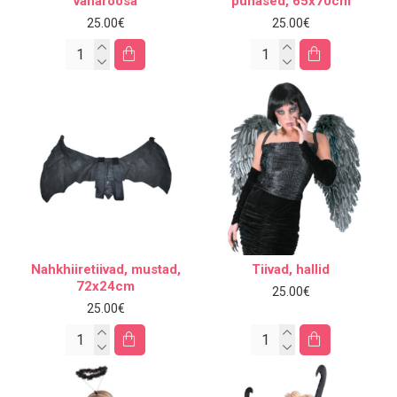
vanaroosa
punased, 65x70cm
25.00€
25.00€
Nahkhiiretiivad, mustad,
Tiivad, hallid
72x24cm
25.00€
25.00€