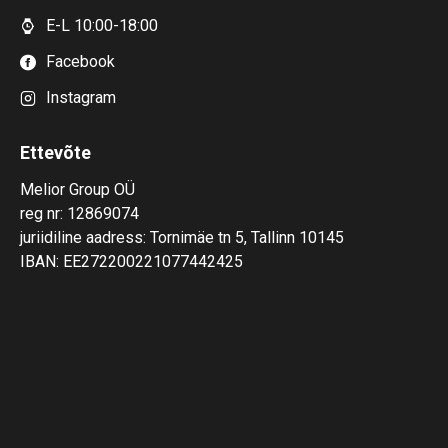
E-L 10:00-18:00
Facebook
Instagram
Ettevõte
Melior Group OÜ
reg nr: 12869074
juriidiline aadress: Tornimäe tn 5, Tallinn 10145
IBAN: EE272200221077442425