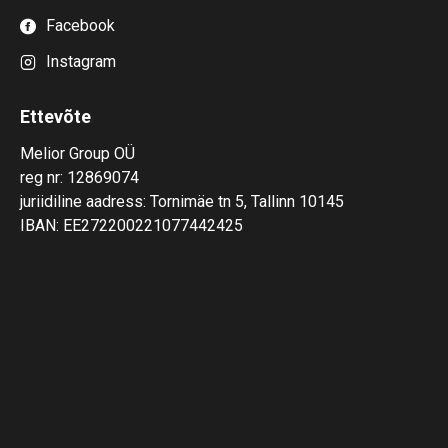
Facebook
Instagram
Ettevõte
Melior Group OÜ
reg nr: 12869074
juriidiline aadress: Tornimäe tn 5, Tallinn 10145
IBAN: EE272200221077442425