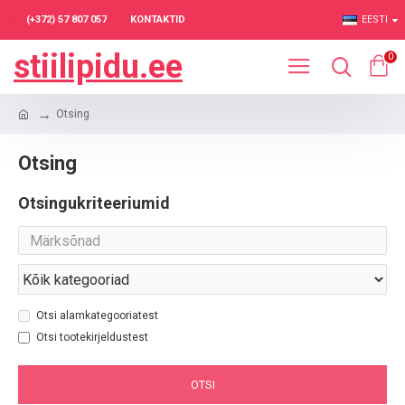
(+372) 57 807 057
KONTAKTID
EESTI
stiilipidu.ee
0
Otsing
Otsing
Otsingukriteeriumid
Otsi alamkategooriatest
Otsi tootekirjeldustest
OTSI