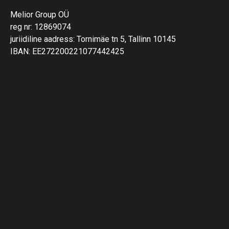
Melior Group OÜ
reg nr: 12869074
juriidiline aadress: Tornimäe tn 5, Tallinn 10145
IBAN: EE272200221077442425