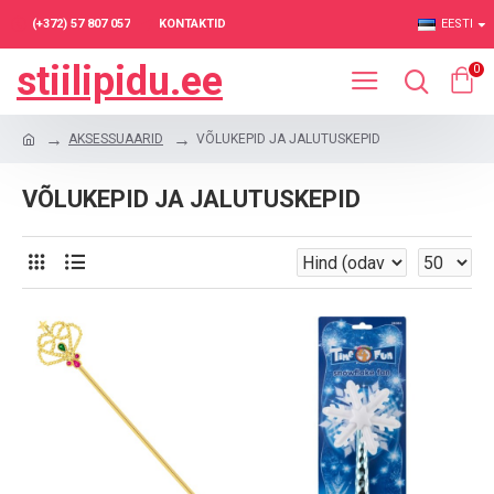
(+372) 57 807 057
KONTAKTID
EESTI
stiilipidu.ee
0
AKSESSUAARID
VÕLUKEPID JA JALUTUSKEPID
VÕLUKEPID JA JALUTUSKEPID