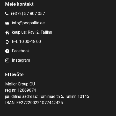
Meie kontakt
(+372) 57 807 057
info@peopallid.ee
kauplus: Ravi 2, Tallinn
E-L 10:00-18:00
Facebook
Instagram
Ettevõte
Melior Group OÜ
reg nr: 12869074
juriidiline aadress: Tornimäe tn 5, Tallinn 10145
IBAN: EE272200221077442425