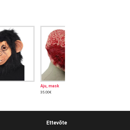
Annabelle mask
18.00€
Ettevõte