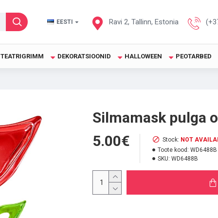
Ravi 2, Tallinn, Estonia
(+3
EESTI
TEATRIGRIMM
DEKORATSIOONID
HALLOWEEN
PEOTARBED
Silmamask pulga o
5.00€
Stock:
NOT AVAILA
Toote kood:
WD6488B
SKU:
WD6488B