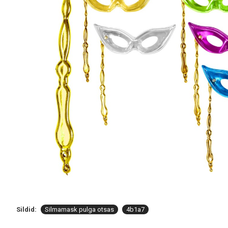
Sildid:
Silmamask pulga otsas
4b1a7