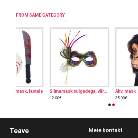
FROM SAME CATEGORY
Silmamask sulgedega, värviline
Ahv, mask
Aju, mask
35.00€
35.00€
Teave
Meie kontakt