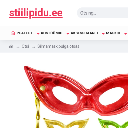
stiilipidu.ee
PEALEHT
KOSTÜÜMID
AKSESSUAARID
MASKID
Otsi
Silmamask pulga otsas