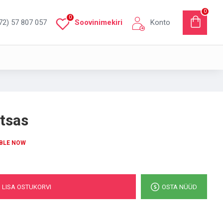
0
0
72) 57 807 057
Soovinimekiri
Konto
tsas
BLE NOW
LISA OSTUKORVI
OSTA NÜÜD