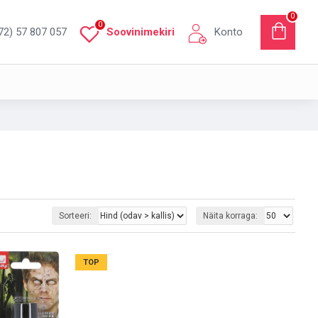
0
0
72) 57 807 057
Soovinimekiri
Konto
Sorteeri:
Näita korraga:
TOP