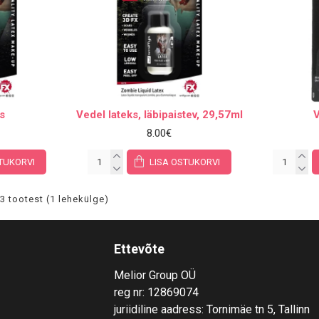
ks
Vedel lateks, läbipaistev, 29,57ml
V
8.00€
TUKORVI
LISA OSTUKORVI
3 tootest (1 lehekülge)
Ettevõte
Melior Group OÜ
reg nr: 12869074
juriidiline aadress: Tornimäe tn 5, Tallinn