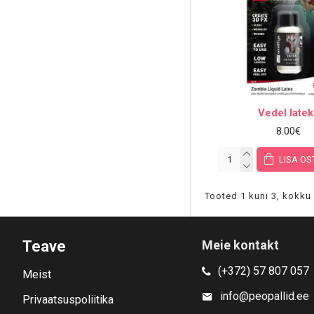
Vedel late
8.00€
LISA OS
Tooted 1 kuni 3, kokku 
Teave
Meie kontakt
(+372) 57 807 057
Meist
info@peopallid.ee
Privaatsuspoliitika