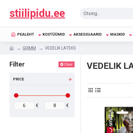
stiilipidu.ee
PEALEHT
KOSTÜÜMID
AKSESSUAARID
MASKID
GRIMM
VEDELIK LATEKS
Filter
VEDELIK L
Clear
PRICE
€
€