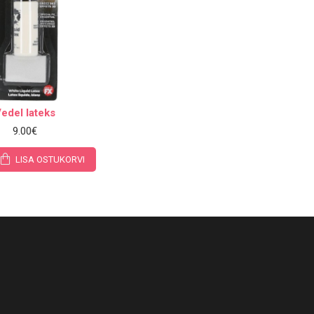
edel lateks
9.00€
LISA OSTUKORVI