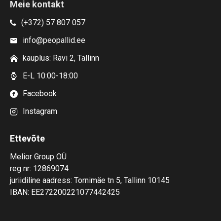
Meie kontakt
(+372) 57 807 057
info@peopallid.ee
kauplus: Ravi 2, Tallinn
E-L 10:00-18:00
Facebook
Instagram
Ettevõte
Melior Group OÜ
reg nr: 12869074
juriidiline aadress: Tornimäe tn 5, Tallinn 10145
IBAN: EE272200221077442425