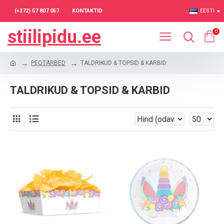
(+372) 57 807 057
KONTAKTID
EESTI
stiilipidu.ee
0
PEOTARBED
TALDRIKUD & TOPSID & KARBID
TALDRIKUD & TOPSID & KARBID