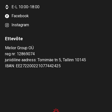
E-L 10:00-18:00
Facebook
Instagram
Ettevõte
Melior Group OÜ
reg nr: 12869074
juriidiline aadress: Tornimäe tn 5, Tallinn 10145
IBAN: EE272200221077442425