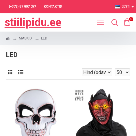
(+372) 57 807 057
KONTAKTID
EESTI
stiilipidu.ee
0
MASKID
LED
LED