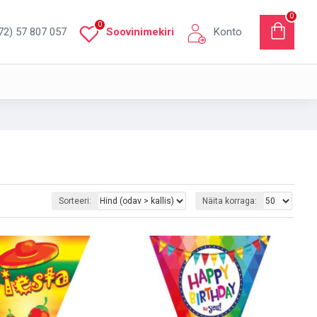
0
0
72) 57 807 057
Soovinimekiri
Konto
Sorteeri:
Näita korraga: