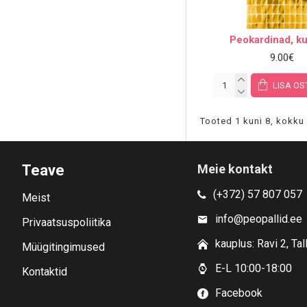
Peokardinad, k
9.00€
LISA OS
Tooted 1 kuni 8, kokku 
Teave
Meie kontakt
(+372) 57 807 057
Meist
info@peopallid.ee
Privaatsuspoliitika
kauplus: Ravi 2, Tal
Müügitingimused
E-L 10:00-18:00
Kontaktid
Facebook