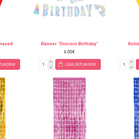
unased
Bänner "Ünicorn Birthday"
Kolm
6.00€
TUKORVI
LISA OSTUKORVI