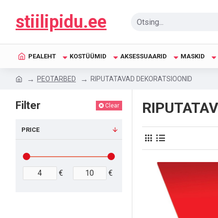
stiilipidu.ee
PEALEHT
KOSTÜÜMID
AKSESSUAARID
MASKID
PEOTARBED
RIPUTATAVAD DEKORATSIOONID
Filter
RIPUTATAV
Clear
PRICE
€
€