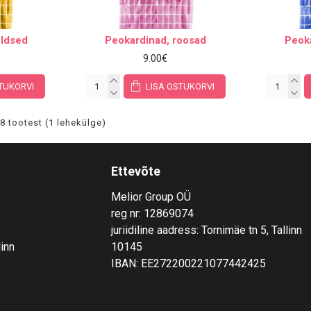
uldsed
Peokardinad, roosad
Peoka
9.00€
TUKORVI
LISA OSTUKORVI
8 tootest (1 lehekülge)
Ettevõte
Melior Group OÜ
reg nr: 12869074
juriidiline aadress: Tornimäe tn 5, Tallinn
linn
10145
IBAN: EE272200221077442425