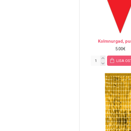
Kolmnurgad, p
5.00€
LISA OS