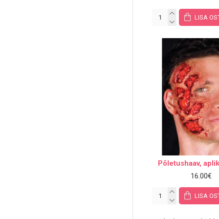
LISA OS
Põletushaav, apli
16.00€
LISA OS