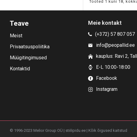
Tooted 1 kuni 18, kokku
Teave
Meie kontakt
(+372) 57 807 057
Meist
info@peopallid.ee
Privaatsuspoliitika
kauplus: Ravi 2, Tal
Müügitingimused
E-L 10:00-18:00
Kontaktid
Facebook
Instagram
© 1996-2023 Melior Group OÜ | stiilipidu.ee | Kõik õigused kaitstud