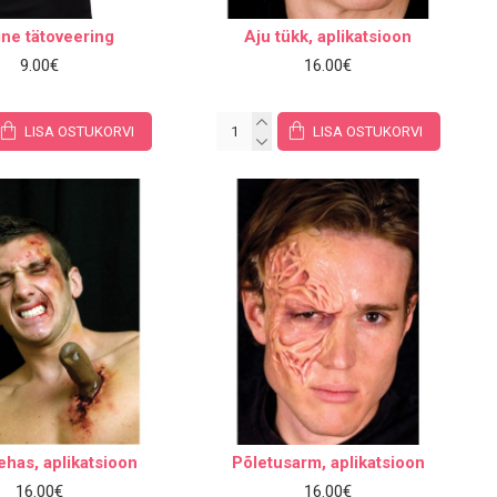
ine tätoveering
Aju tükk, aplikatsioon
9.00€
16.00€
LISA OSTUKORVI
LISA OSTUKORVI
has, aplikatsioon
Põletusarm, aplikatsioon
16.00€
16.00€