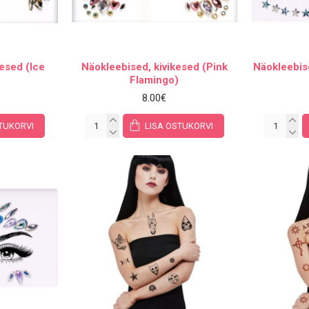
kesed (Ice
Näokleebised, kivikesed (Pink
Näokleebis
Flamingo)
8.00€
TUKORVI
LISA OSTUKORVI