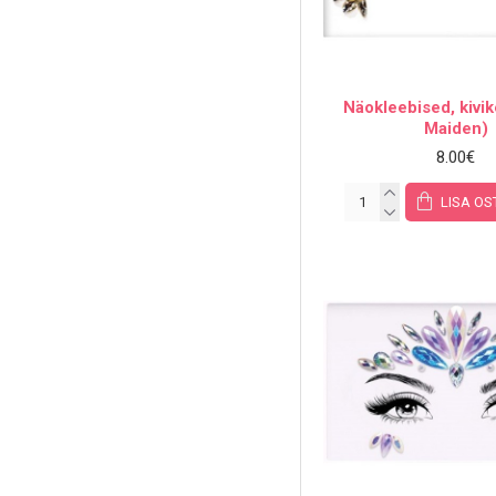
Näokleebised, kivi
Maiden)
8.00€
LISA OS