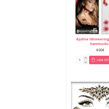
Ajutine tätoveering
hammustu
4.00€
LISA OS