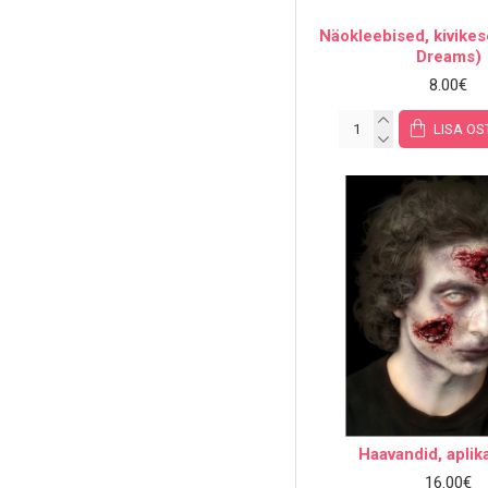
Näokleebised, kivike
Dreams)
8.00€
LISA OS
Haavandid, aplik
16.00€