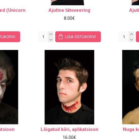
sed (Unicorn
Ajutine tätoveering
Ajut
8.00€
TUKORVI
LISA OSTUKORVI
atsioon
Lõigatud kõri, aplikatsioon
Nuga ke
16.00€