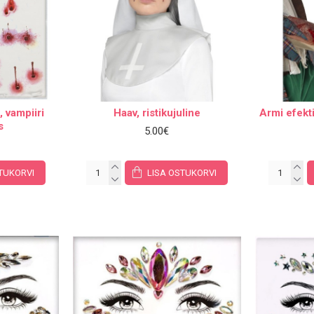
, vampiiri
Haav, ristikujuline
Armi efekti
s
5.00€
TUKORVI
LISA OSTUKORVI