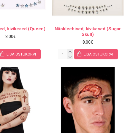
ed, kivikesed (Queen)
Näokleebised, kivikesed (Sugar
Skull)
8.00€
8.00€
LISA OSTUKORVI
LISA OSTUKORVI