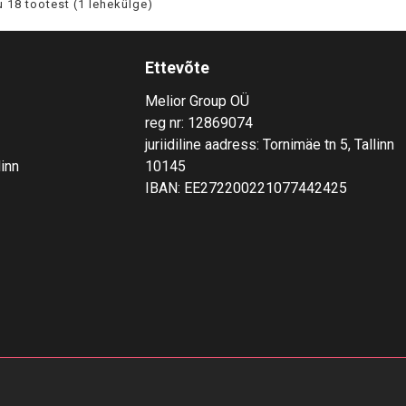
 18 tootest (1 lehekülge)
Ettevõte
Melior Group OÜ
reg nr: 12869074
juriidiline aadress: Tornimäe tn 5, Tallinn
linn
10145
IBAN: EE272200221077442425