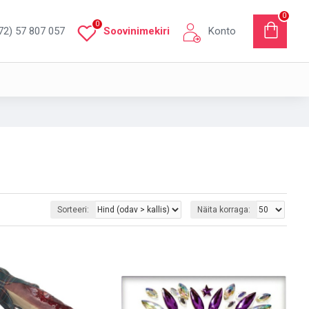
0
0
72) 57 807 057
Soovinimekiri
Konto
Sorteeri:
Näita korraga: