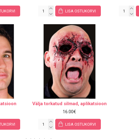
TUKORVI
LISA OSTUKORVI
katsioon
Välja torkatud silmad, aplikatsioon
16.00€
TUKORVI
LISA OSTUKORVI