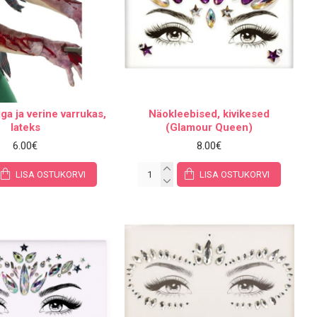
ga ja verine varrukas,
Näokleebised, kivikesed
lateks
(Glamour Queen)
6.00€
8.00€
LISA OSTUKORVI
LISA OSTUKORVI