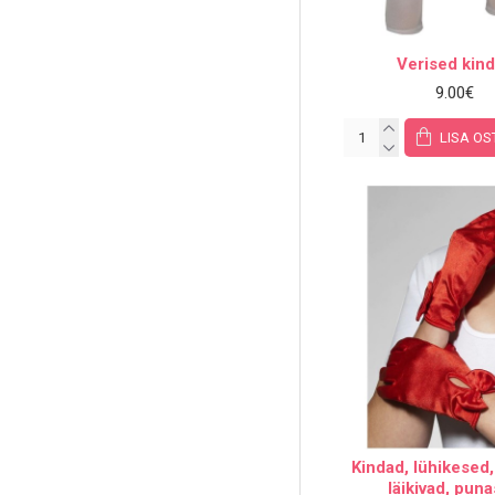
Verised kin
9.00€
LISA OS
Kindad, lühikesed,
läikivad, pun