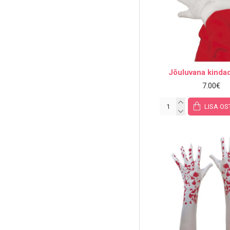
Jõuluvana kindad
7.00€
LISA OS