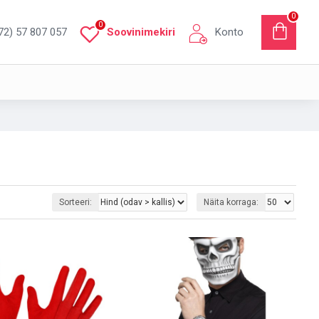
0
0
72) 57 807 057
Soovinimekiri
Konto
Sorteeri:
Näita korraga: