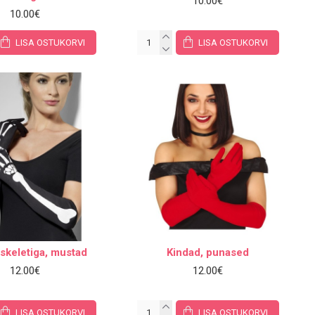
10.00€
10.00€
LISA OSTUKORVI
LISA OSTUKORVI
skeletiga, mustad
Kindad, punased
12.00€
12.00€
LISA OSTUKORVI
LISA OSTUKORVI