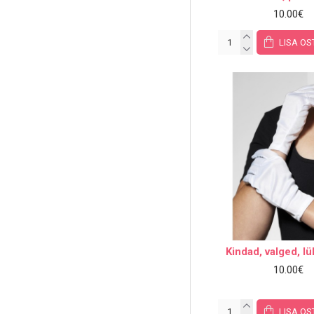
10.00€
LISA OS
Kindad, valged, l
10.00€
LISA OS