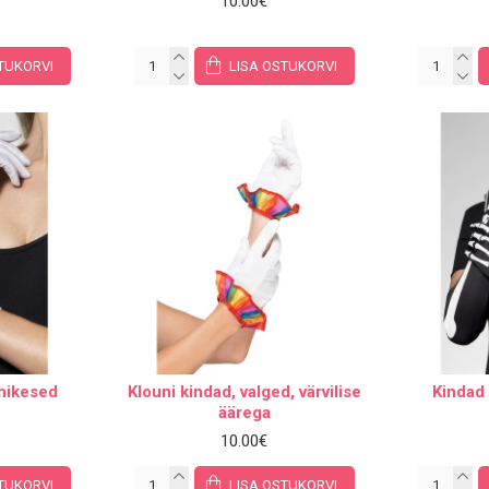
10.00€
TUKORVI
LISA OSTUKORVI
ühikesed
Klouni kindad, valged, värvilise
Kindad 
äärega
10.00€
TUKORVI
LISA OSTUKORVI