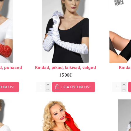
ad, punased
Kindad, pikad, läikivad, valged
Kinda
15.00€
TUKORVI
LISA OSTUKORVI