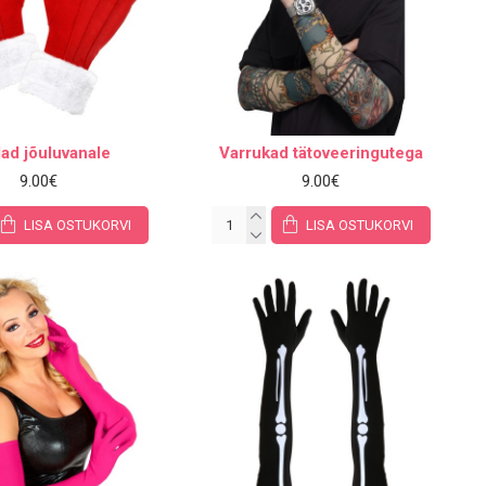
ad jõuluvanale
Varrukad tätoveeringutega
9.00€
9.00€
LISA OSTUKORVI
LISA OSTUKORVI