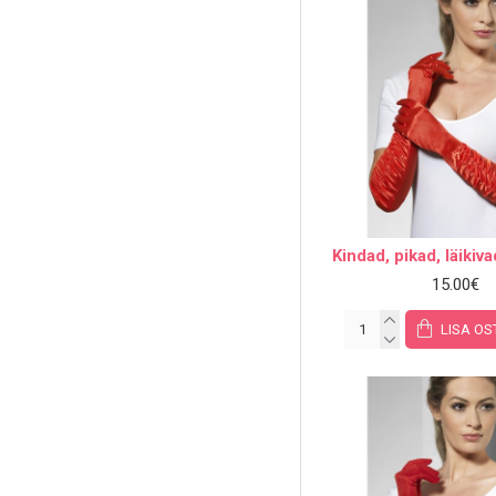
Kindad, pikad, läikiv
15.00€
LISA OS