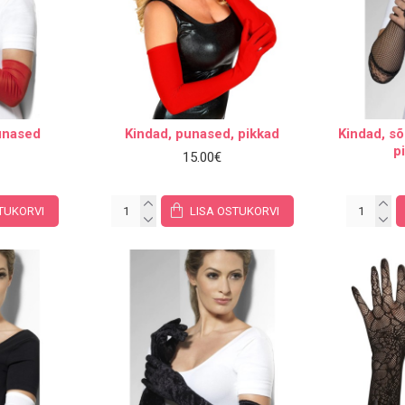
punased
Kindad, punased, pikkad
Kindad, sõ
p
15.00€
TUKORVI
LISA OSTUKORVI