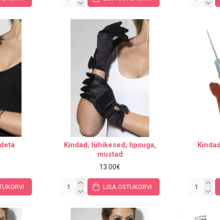
deta
Kindad, lühikesed, lipsuga,
Kinda
mustad
13.00€
TUKORVI
LISA OSTUKORVI