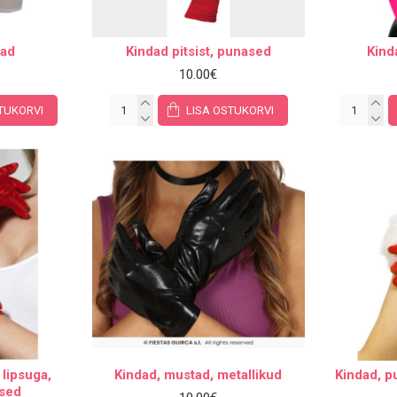
dad
Kindad pitsist, punased
Kind
10.00€
TUKORVI
LISA OSTUKORVI
 lipsuga,
Kindad, mustad, metallikud
Kindad, p
ased