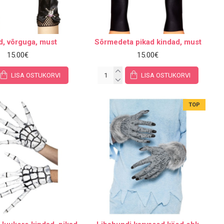
d, võrguga, must
Sõrmedeta pikad kindad, must
15.00€
15.00€
LISA OSTUKORVI
LISA OSTUKORVI
TOP