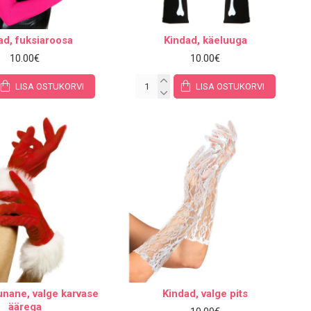
ad, fuksiaroosa
Kindad, käeluuga
10.00€
10.00€
LISA OSTUKORVI
LISA OSTUKORVI
unane, valge karvase
Kindad, valge pits
äärega