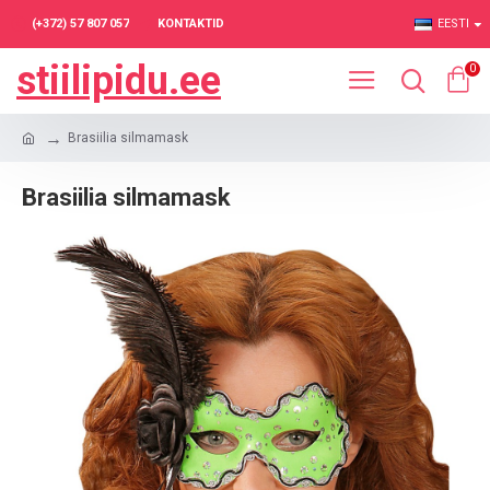
(+372) 57 807 057
KONTAKTID
EESTI
stiilipidu.ee
0
Brasiilia silmamask
Brasiilia silmamask