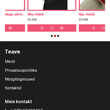
Silmamask sulgedega, värviline
Ahv, mask
Aju, mask
35.00€
35.00€
Teave
Meist
Privaatsuspoliitika
Müügitingimused
Kontaktid
Meie kontakt