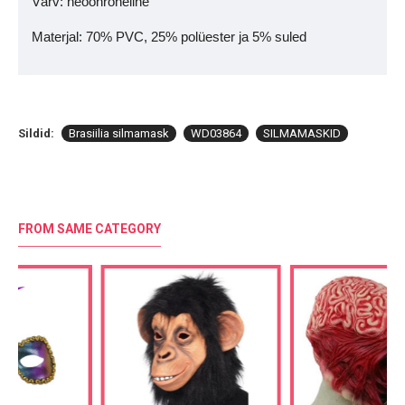
Värv: neoonroheline
Materjal: 70% PVC, 25% polüester ja 5% suled
Sildid:
Brasiilia silmamask
WD03864
SILMAMASKID
FROM SAME CATEGORY