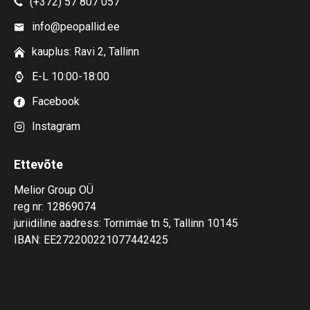
(+372) 57 807 057
info@peopallid.ee
kauplus: Ravi 2, Tallinn
E-L 10:00-18:00
Facebook
Instagram
Ettevõte
Melior Group OÜ
reg nr: 12869074
juriidiline aadress: Tornimäe tn 5, Tallinn 10145
IBAN: EE272200221077442425