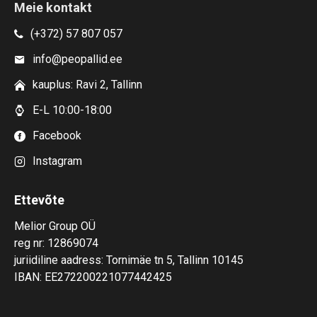
Meie kontakt
(+372) 57 807 057
info@peopallid.ee
kauplus: Ravi 2, Tallinn
E-L 10:00-18:00
Facebook
Instagram
Ettevõte
Melior Group OÜ
reg nr: 12869074
juriidiline aadress: Tornimäe tn 5, Tallinn 10145
IBAN: EE272200221077442425