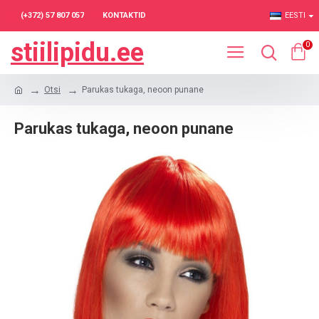
(+372) 57 807 057
KONTAKTID
EESTI
stiilipidu.ee
0
Otsi
Parukas tukaga, neoon punane
Parukas tukaga, neoon punane