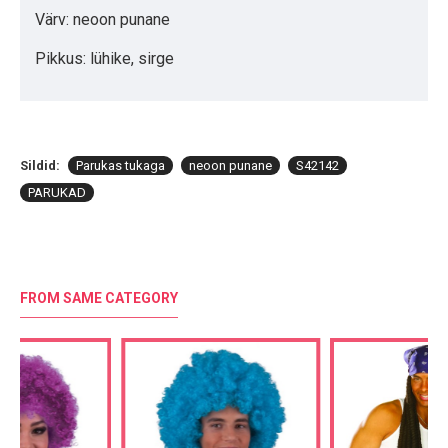
Värv: neoon punane
Pikkus: lühike, sirge
Sildid:
Parukas tukaga
neoon punane
S42142
PARUKAD
FROM SAME CATEGORY