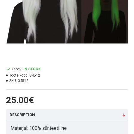
Stock:
IN STOCK
Toote kood:
G4512
SKU:
G4512
25.00€
DESCRIPTION
Materjal: 100% sünteetiline