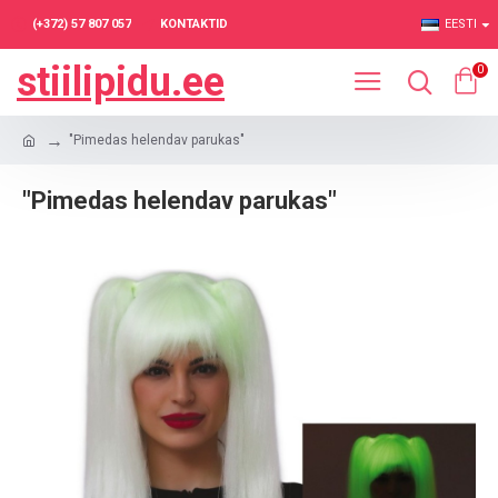
(+372) 57 807 057
KONTAKTID
EESTI
stiilipidu.ee
0
"Pimedas helendav parukas"
"Pimedas helendav parukas"