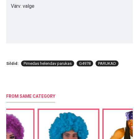
Värv: valge
Sildid:
Pimedas helendav parukas
G4978
PARUKAD
FROM SAME CATEGORY