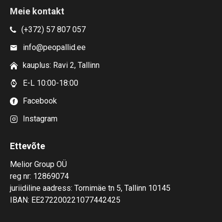
Meie kontakt
(+372) 57 807 057
info@peopallid.ee
kauplus: Ravi 2, Tallinn
E-L 10:00-18:00
Facebook
Instagram
Ettevõte
Melior Group OÜ
reg nr: 12869074
juriidiline aadress: Tornimäe tn 5, Tallinn 10145
IBAN: EE272200221077442425