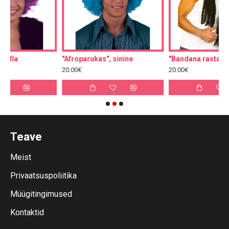
"Afroparukas", sinine
"Bandana rastapatsidega"
20.00€
20.00€
Teave
Meist
Privaatsuspoliitika
Müügitingimused
Kontaktid