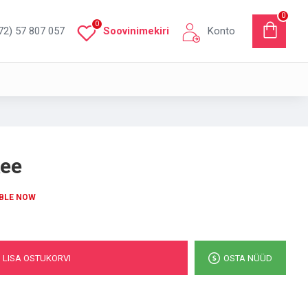
0
0
72) 57 807 057
Soovinimekiri
Konto
kee
BLE NOW
LISA OSTUKORVI
OSTA NÜÜD