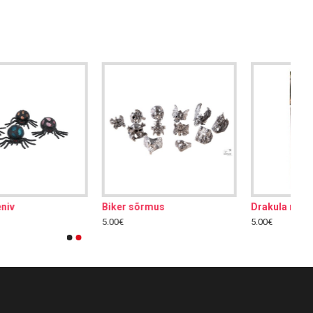
Drakula medal
Helendav sõrmus silmaga
5.00€
5.00€