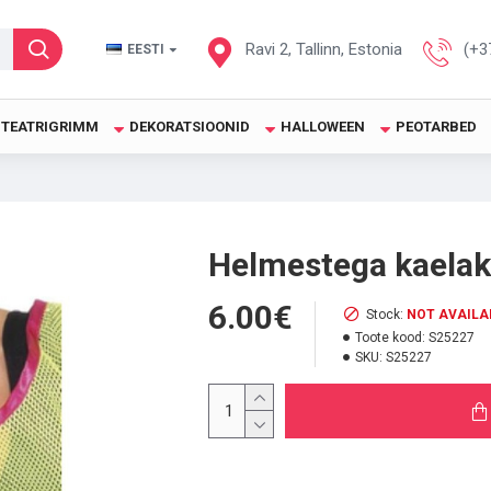
Ravi 2, Tallinn, Estonia
(+3
EESTI
TEATRIGRIMM
DEKORATSIOONID
HALLOWEEN
PEOTARBED
Helmestega kaela
6.00€
Stock:
NOT AVAILA
Toote kood:
S25227
SKU:
S25227