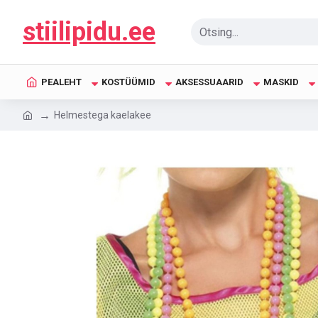
stiilipidu.ee
PEALEHT
KOSTÜÜMID
AKSESSUAARID
MASKID
Helmestega kaelakee