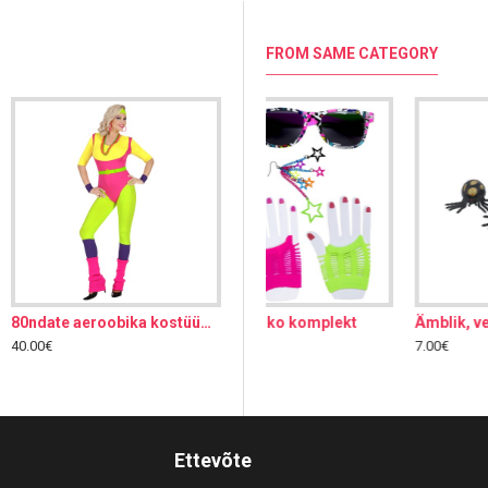
FROM SAME CATEGORY
80ndate aeroobika kostüüm, S
Ämblik, veniv
Biker sõrmus
40.00€
7.00€
5.00€
Ettevõte