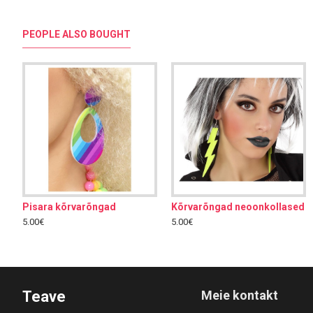
PEOPLE ALSO BOUGHT
Pisara kõrvarõngad
Kõrvarõngad neoonkollased
Kõrvarõngad neoonkollased
80ndate disko komplekt
5.00€
5.00€
5.00€
15.00€
Teave
Meie kontakt