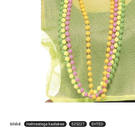
Sildid:
Helmestega kaelakee
S25227
EHTED