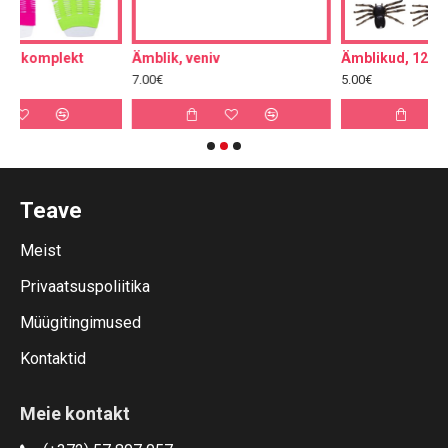
Ämblik, veniv
Ämblikud, 12tk
7.00€
5.00€
Teave
Meist
Privaatsuspoliitika
Müügitingimused
Kontaktid
Meie kontakt