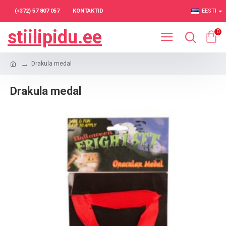
(+372) 57 807 057
KONTAKTID
EESTI
stiilipidu.ee
0
Drakula medal
Drakula medal