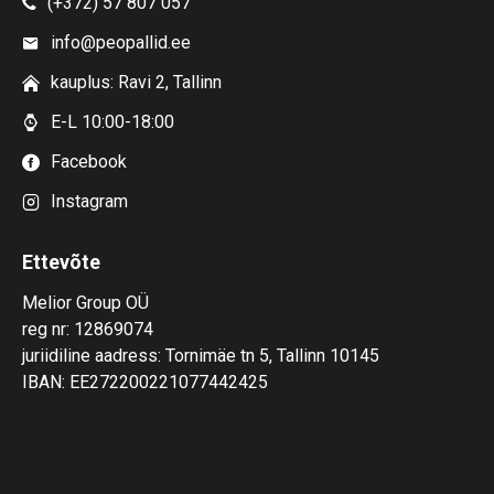
(+372) 57 807 057
info@peopallid.ee
kauplus: Ravi 2, Tallinn
E-L 10:00-18:00
Facebook
Instagram
Ettevõte
Melior Group OÜ
reg nr: 12869074
juriidiline aadress: Tornimäe tn 5, Tallinn 10145
IBAN: EE272200221077442425