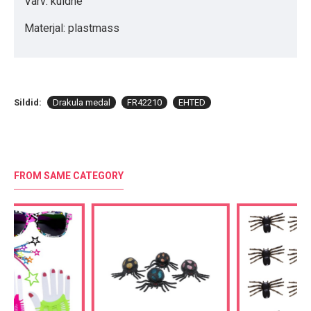
Värv: kuldne
Materjal: plastmass
Sildid:
Drakula medal
FR42210
EHTED
FROM SAME CATEGORY