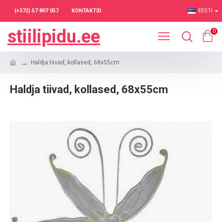
(+372) 57 807 057
KONTAKTID
EESTI
stiilipidu.ee
0
Haldja tiivad, kollased, 68x55cm
Haldja tiivad, kollased, 68x55cm