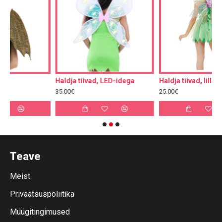
Haldja tiivad, LED-idega
Haldja tiivad, lilla, 86cm
35.00€
25.00€
Teave
Meist
Privaatsuspoliitika
Müügitingimused