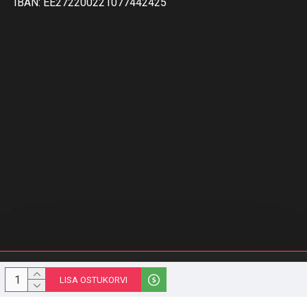
IBAN: EE272200221077442425
© 1996-2023 Melior Group OÜ | stiilipidu.ee | Kõik õigused kaitstud
LISA OSTUKORVI