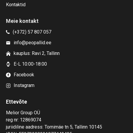
Kontaktid
Meie kontakt
(+372) 57 807 057
info@peopallid.ee
kauplus: Ravi 2, Tallinn
E-L 10:00-18:00
Facebook
Instagram
Ettevõte
Melior Group OÜ
reg nr: 12869074
juriidiline aadress: Tornimäe tn 5, Tallinn 10145