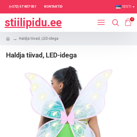
(+372) 57 807 057
KONTAKTID
EESTI
stiilipidu.ee
0
Haldja tiivad, LED-idega
Haldja tiivad, LED-idega