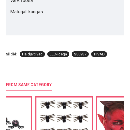
Värv: roosa
Materjal: kangas
Sildid:
Haldja tiivad
LED-idega
S80937
TIIVAD
FROM SAME CATEGORY