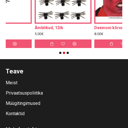
Ämblikud, 12tk
Deemoni kõrvad
5.00€
8.00€
Teave
Meist
Privaatsuspoliitika
Müügitingimused
Kontaktid