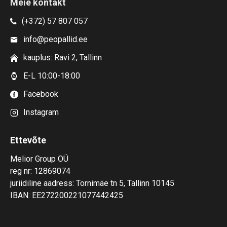
Meie kontakt
(+372) 57 807 057
info@peopallid.ee
kauplus: Ravi 2, Tallinn
E-L 10:00-18:00
Facebook
Instagram
Ettevõte
Melior Group OÜ
reg nr: 12869074
juriidiline aadress: Tornimäe tn 5, Tallinn 10145
IBAN: EE272200221077442425