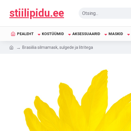
stiilipidu.ee
PEALEHT
KOSTÜÜMID
AKSESSUAARID
MASKID
Brasiilia silmamask, sulgede ja litritega