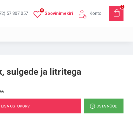
0
0
72) 57 807 057
Soovinimekiri
Konto
, sulgede ja litritega
66
LISA OSTUKORVI
OSTA NÜÜD