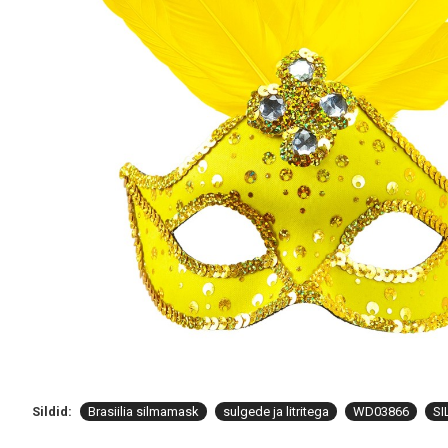
Sildid:
Brasiilia silmamask
sulgede ja litritega
WD03866
S