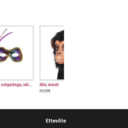
Silmamask sulgedega, värviline
Ahv, mask
35.00€
Ettevõte