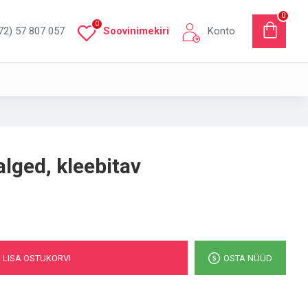
0
0
72) 57 807 057
Soovinimekiri
Konto
alged, kleebitav
LISA OSTUKORVI
OSTA NÜÜD