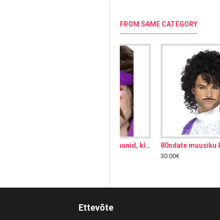
FROM SAME CATEGORY
70ndate vuntsid, pruunid, kleebitav
80ndate muusiku komplekt, parukas vuntsidega
Chaplini vuntsid ja kulmud, must, kleebitav
30.00€
7.00€
Ettevõte