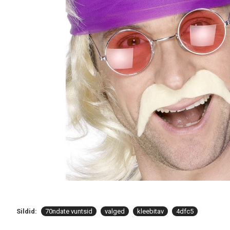
Sildid:
70ndate vuntsid
valged
kleebitav
4dfc5