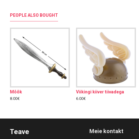
PEOPLE ALSO BOUGHT
Mõõk
Viikingi kiiver tiivadega
70ndate vuntsid, mustad, kleebitav
8.00€
6.00€
7.00€
7.00€
Teave
Meie kontakt