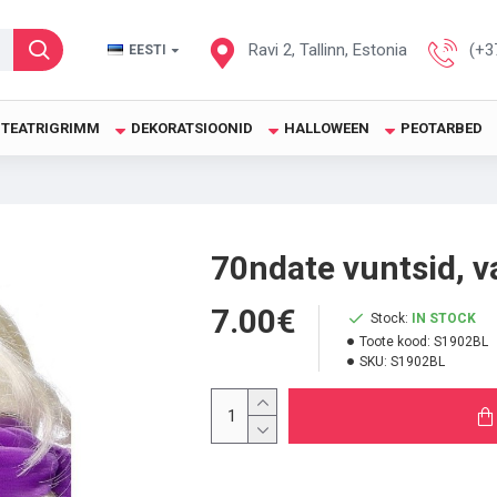
Ravi 2, Tallinn, Estonia
(+3
EESTI
TEATRIGRIMM
DEKORATSIOONID
HALLOWEEN
PEOTARBED
70ndate vuntsid, v
7.00€
Stock:
IN STOCK
Toote kood:
S1902BL
SKU:
S1902BL