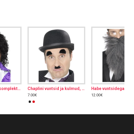
Habe vuntsidega, pikk, hall
Habe vuntsidega, pikk, must
12.00€
12.00€