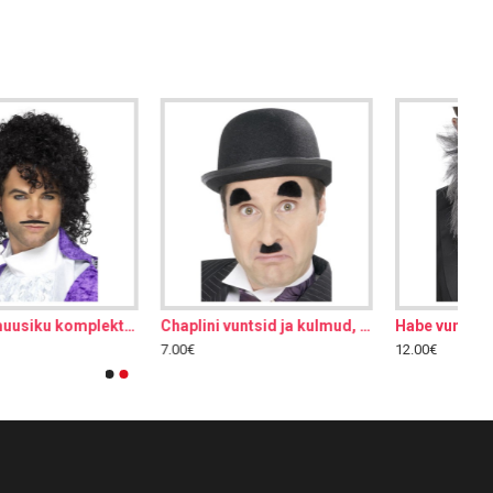
Habe vuntsidega, pikk, hall
Habe vuntsidega, pikk, must
12.00€
12.00€