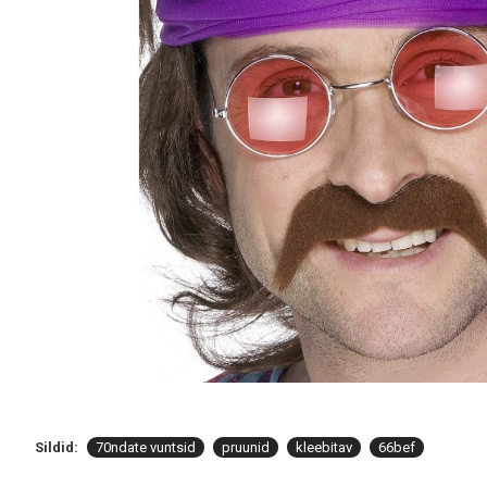
Sildid:
70ndate vuntsid
pruunid
kleebitav
66bef