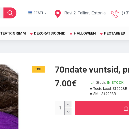
Ravi 2, Tallinn, Estonia
(+3
EESTI
TEATRIGRIMM
DEKORATSIOONID
HALLOWEEN
PEOTARBED
70ndate vuntsid, p
TOP
7.00€
Stock:
IN STOCK
Toote kood:
S1902BR
SKU:
S1902BR