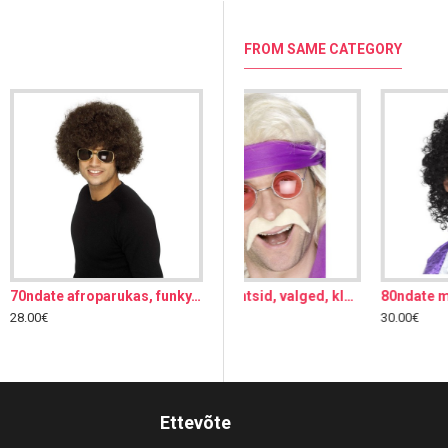
FROM SAME CATEGORY
70ndate afroparukas, funky, pruun, lühike
70ndate vuntsid, valged, kleebitav
80ndate muusiku komplekt, parukas vuntsidega
Chaplini vuntsid ja kulmud, must, kleebitav
28.00€
30.00€
7.00€
Ettevõte