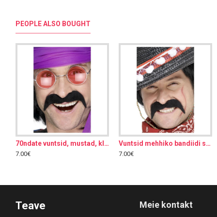
PEOPLE ALSO BOUGHT
70ndate vuntsid, mustad, kleebitav
Vuntsid mehhiko bandiidi stiilis, kleebitav
70ndate vuntsid, mustad, kleebitav
7.00€
7.00€
7.00€
7.00€
Teave
Meie kontakt