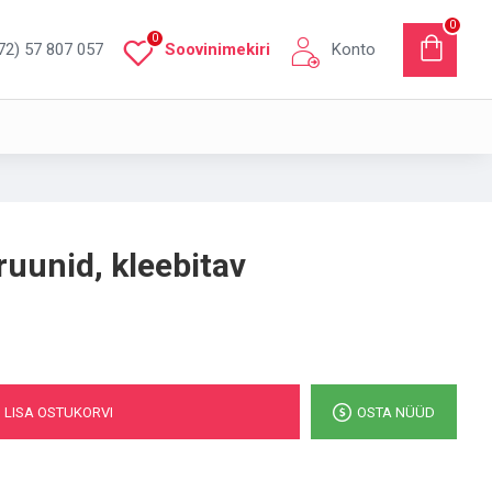
0
0
72) 57 807 057
Soovinimekiri
Konto
ruunid, kleebitav
LISA OSTUKORVI
OSTA NÜÜD