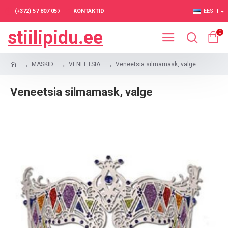
(+372) 57 807 057
KONTAKTID
EESTI
stiilipidu.ee
0
MASKID
VENEETSIA
Veneetsia silmamask, valge
Veneetsia silmamask, valge