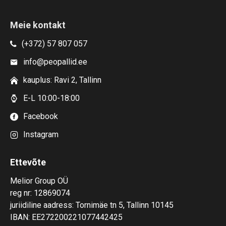
Meie kontakt
(+372) 57 807 057
info@peopallid.ee
kauplus: Ravi 2, Tallinn
E-L 10:00-18:00
Facebook
Instagram
Ettevõte
Melior Group OÜ
reg nr: 12869074
juriidiline aadress: Tornimäe tn 5, Tallinn 10145
IBAN: EE272200221077442425