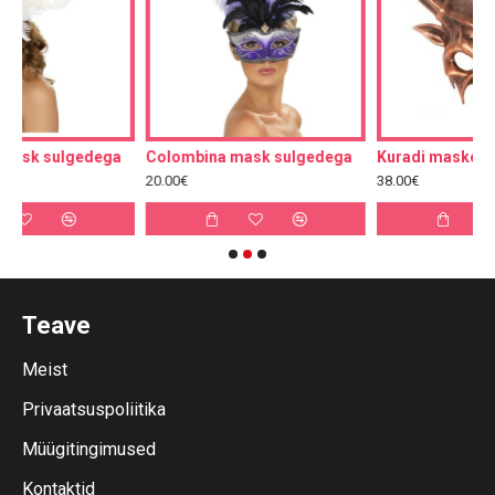
ega
Colombina mask sulgedega
Kuradi maskeraadimask
20.00€
38.00€
Teave
Meist
Privaatsuspoliitika
Müügitingimused
Kontaktid