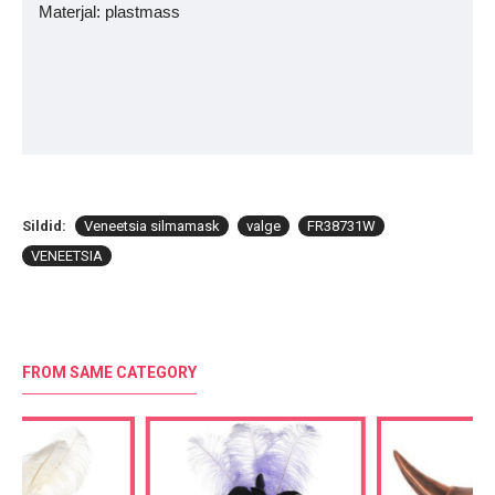
Materjal: plastmass
Sildid:
Veneetsia silmamask
valge
FR38731W
VENEETSIA
FROM SAME CATEGORY