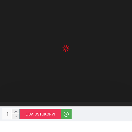
© 1996-2023 Melior Group OÜ | stiilipidu.ee | Kõik õigused kaitstud
LISA OSTUKORVI