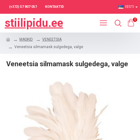
(+372) 57 807 057
KONTAKTID
EESTI
stiilipidu.ee
0
MASKID
VENEETSIA
Veneetsia silmamask sulgedega, valge
Veneetsia silmamask sulgedega, valge