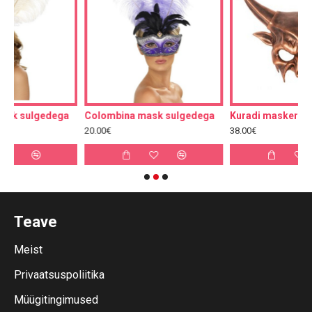
ga
Colombina mask sulgedega
Kuradi maskeraadimask
20.00€
38.00€
Teave
Meist
Privaatsuspoliitika
Müügitingimused