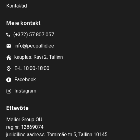
Kontaktid
Meie kontakt
(+372) 57 807 057
info@peopallid.ee
kauplus: Ravi 2, Tallinn
E-L 10:00-18:00
Facebook
Instagram
Ettevõte
Melior Group OÜ
reg nr: 12869074
juriidiline aadress: Tornimäe tn 5, Tallinn 10145