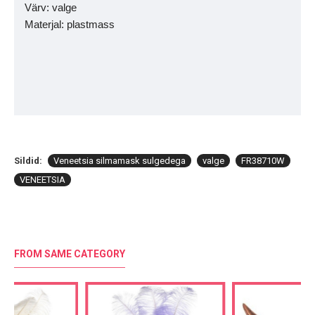
Värv: valge
Materjal: plastmass
Sildid:
Veneetsia silmamask sulgedega
valge
FR38710W
VENEETSIA
FROM SAME CATEGORY