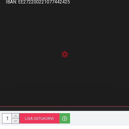
IBAN: EE272200221077442425
© 1996-2023 Melior Group OÜ | stiilipidu.ee | Kõik õigused kaitstud
LISA OSTUKORVI