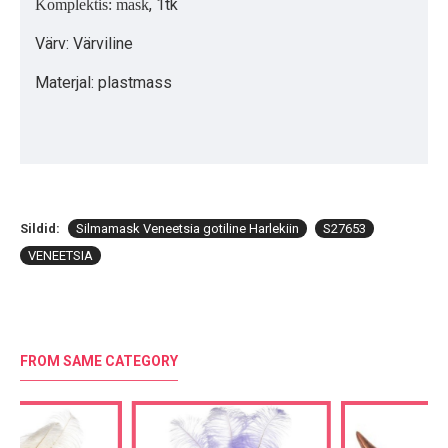
, 1tk
Komplektis: mask
Värv: Värviline
Materjal: plastmass
Sildid:
Silmamask Veneetsia gotiline Harlekiin
S27653
VENEETSIA
FROM SAME CATEGORY