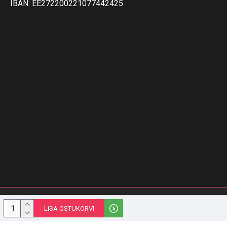
IBAN: EE272200221077442425
© 1996-2023 Melior Group OÜ | stiilipidu.ee | Kõik õigused kaitstud
LISA OSTUKORVI