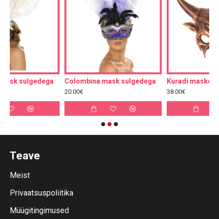
ega
Colombina mask sulgedega
Kuradi maskeraadimask
20.00€
38.00€
Teave
Meist
Privaatsuspoliitika
Müügitingimused