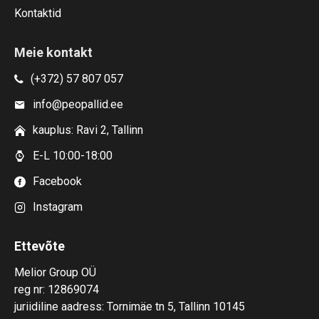
Kontaktid
Meie kontakt
(+372) 57 807 057
info@peopallid.ee
kauplus: Ravi 2, Tallinn
E-L 10:00-18:00
Facebook
Instagram
Ettevõte
Melior Group OÜ
reg nr: 12869074
juriidiline aadress: Tornimäe tn 5, Tallinn 10145