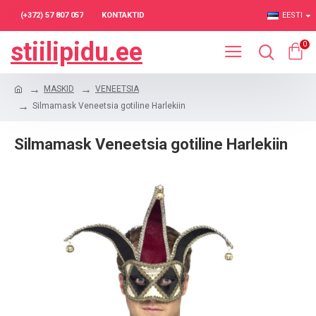
(+372) 57 807 057
KONTAKTID
EESTI
stiilipidu.ee
0
MASKID
VENEETSIA
Silmamask Veneetsia gotiline Harlekiin
Silmamask Veneetsia gotiline Harlekiin