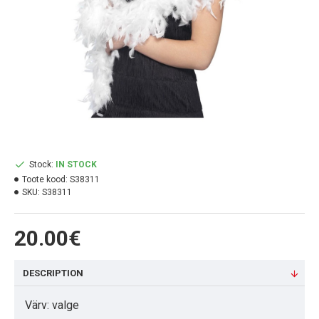
Stock:
IN STOCK
Toote kood:
S38311
SKU:
S38311
20.00€
DESCRIPTION
Värv: valge