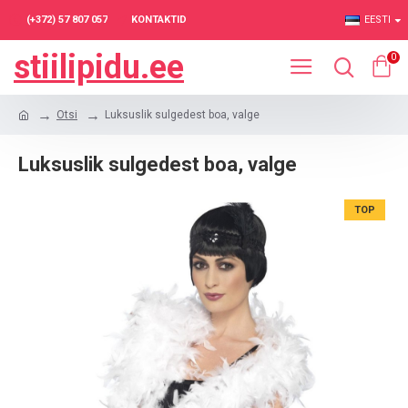
(+372) 57 807 057
KONTAKTID
EESTI
stiilipidu.ee
0
Otsi
Luksuslik sulgedest boa, valge
Luksuslik sulgedest boa, valge
TOP