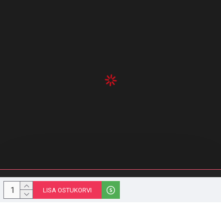
© 1996-2023 Melior Group OÜ | stiilipidu.ee | Kõik õigused kaitstud
LISA OSTUKORVI