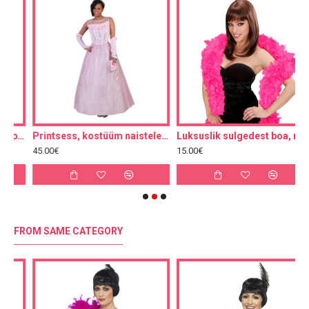
onroe lokkidega parukas, lühike, blond
Printsess, kostüüm naistele, 40-42
Luksuslik sulgedest boa, roosa
45.00€
15.00€
6
FROM SAME CATEGORY