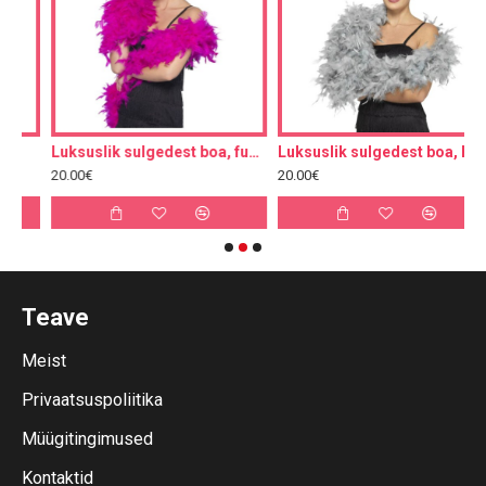
Luksuslik sulgedest boa, fuksia
Luksuslik sulgedest boa, hõbe
L
20.00€
20.00€
2
Teave
Meist
Privaatsuspoliitika
Müügitingimused
Kontaktid