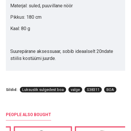
Materjal: suled, puuvillane nöör
Pikkus: 180 cm
Kaal: 80 g
Suurepärane aksessuaar, sobib ideaalselt 20ndate
stiilis kostüümi juurde.
Sildid:
Luksuslik sulgedest boa
valge
S38311
BOA
PEOPLE ALSO BOUGHT