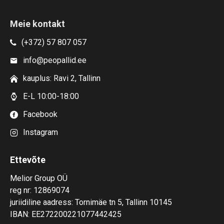
Meie kontakt
(+372) 57 807 057
info@peopallid.ee
kauplus: Ravi 2, Tallinn
E-L 10:00-18:00
Facebook
Instagram
Ettevõte
Melior Group OÜ
reg nr: 12869074
juriidiline aadress: Tornimäe tn 5, Tallinn 10145
IBAN: EE272200221077442425