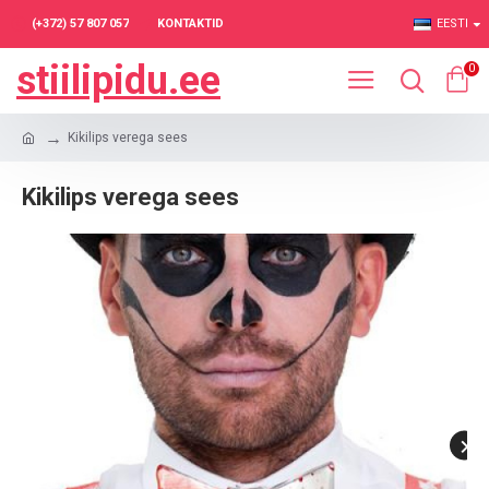
(+372) 57 807 057
KONTAKTID
EESTI
stiilipidu.ee
0
Kikilips verega sees
Kikilips verega sees