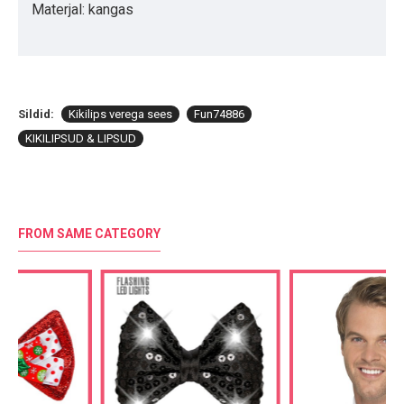
Materjal: kangas
Sildid:
Kikilips verega sees
Fun74886
KIKILIPSUD & LIPSUD
FROM SAME CATEGORY