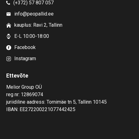
(+372) 57 807 057
info@peopallid.ee
kauplus: Ravi 2, Tallinn
E-L 10:00-18:00
Facebook
Instagram
Ettevõte
Melior Group OÜ
reg nr: 12869074
juriidiline aadress: Tornimäe tn 5, Tallinn 10145
IBAN: EE272200221077442425