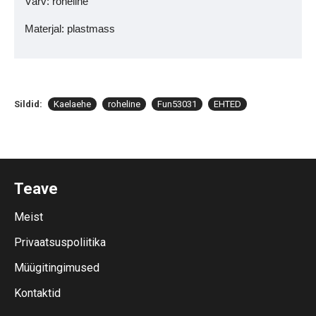
Värv: roheline
Materjal: plastmass
Sildid:
Kaelaehe
roheline
Fun53031
EHTED
Teave
Meist
Privaatsuspoliitika
Müügitingimused
Kontaktid