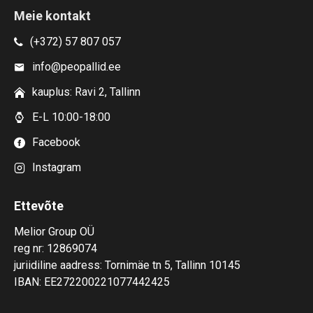
Meie kontakt
(+372) 57 807 057
info@peopallid.ee
kauplus: Ravi 2, Tallinn
E-L 10:00-18:00
Facebook
Instagram
Ettevõte
Melior Group OÜ
reg nr: 12869074
juriidiline aadress: Tornimäe tn 5, Tallinn 10145
IBAN: EE272200221077442425