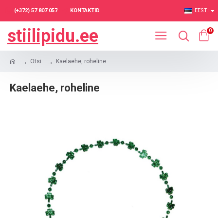
(+372) 57 807 057
KONTAKTID
EESTI
stiilipidu.ee
0
Otsi
Kaelaehe, roheline
Kaelaehe, roheline