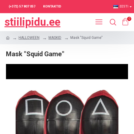
(+372) 57 807 057
KONTAKTID
EESTI
stiilipidu.ee
0
HALLOWEEN
MASKID
Mask "Squid Game"
Mask "Squid Game"