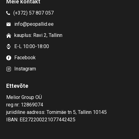
Meie kontakt
(+372) 57 807 057
info@peopallid.ee
kauplus: Ravi 2, Tallinn
E-L 10:00-18:00
Facebook
Instagram
Ettevõte
Melior Group OÜ
reg nr: 12869074
juriidiline aadress: Tornimäe tn 5, Tallinn 10145
IBAN: EE272200221077442425