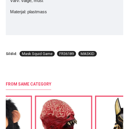
Värv:
valge, must
Materjal: plastmass
Sildid:
Mask Squid Game
FR36189
MASKID
FROM SAME CATEGORY