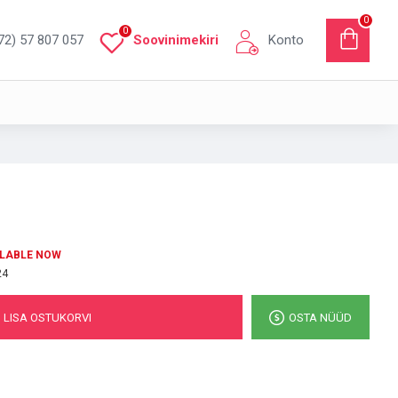
0
0
72) 57 807 057
Soovinimekiri
Konto
ILABLE NOW
24
LISA OSTUKORVI
OSTA NÜÜD