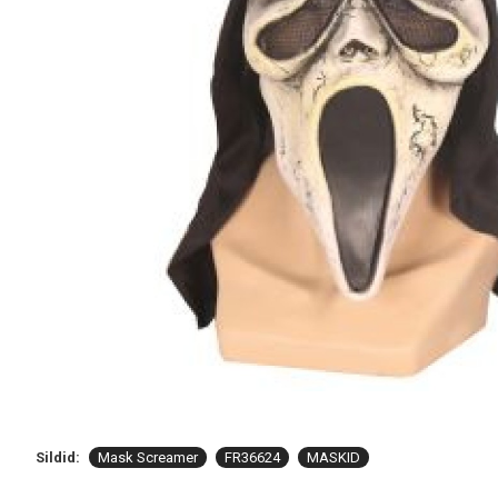
Sildid:
Mask Screamer
FR36624
MASKID