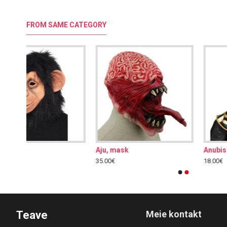
FROM SAME CATEGORY
Anubis mask, must
Deemon, mask
18.00€
40.00€
Teave
Meie kontakt