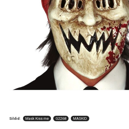
Sildid:
Mask Kiss me
G2268
MASKID