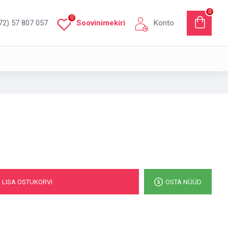
0
0
72) 57 807 057
Soovinimekiri
Konto
LISA OSTUKORVI
OSTA NÜÜD