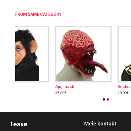
FROM SAME CATEGORY
Anubis mask, must
Deemon, mask
18.00€
40.00€
Teave
Meie kontakt