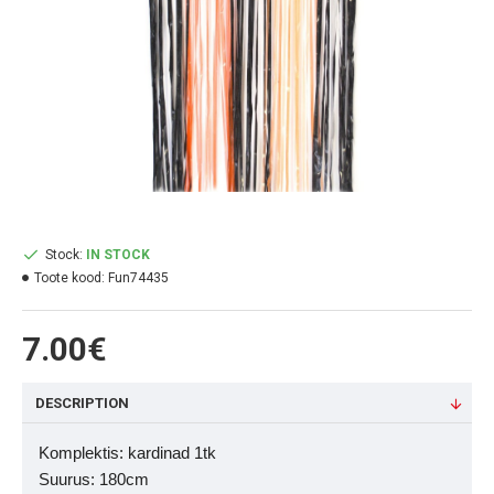
Stock:
IN STOCK
Toote kood:
Fun74435
7.00€
DESCRIPTION
Komplektis: kardinad 1tk
Suurus: 180cm