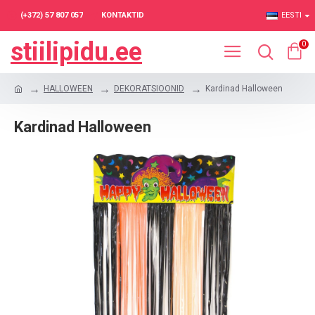
(+372) 57 807 057
KONTAKTID
EESTI
stiilipidu.ee
0
HALLOWEEN
DEKORATSIOONID
Kardinad Halloween
Kardinad Halloween