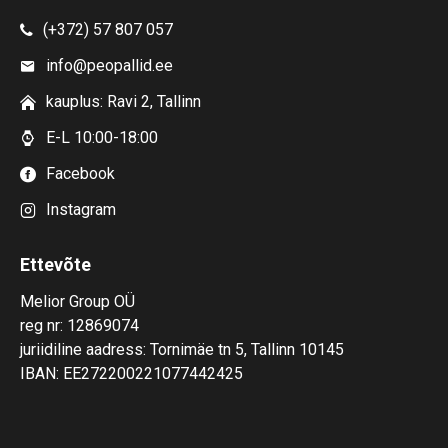
(+372) 57 807 057
info@peopallid.ee
kauplus: Ravi 2, Tallinn
E-L 10:00-18:00
Facebook
Instagram
Ettevõte
Melior Group OÜ
reg nr: 12869074
juriidiline aadress: Tornimäe tn 5, Tallinn 10145
IBAN: EE272200221077442425