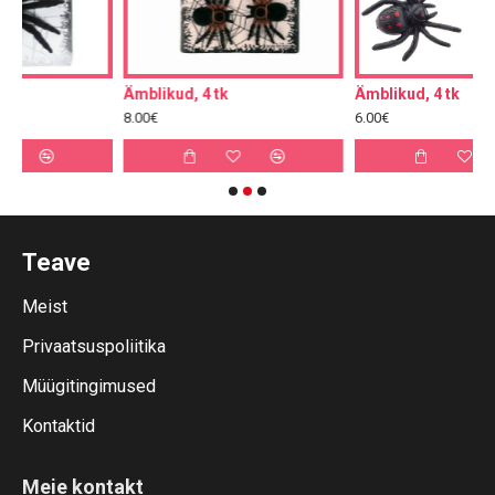
Ämblikud, 4 tk
Ämblikud, 4 tk
8.00€
6.00€
Teave
Meist
Privaatsuspoliitika
Müügitingimused
Kontaktid
Meie kontakt